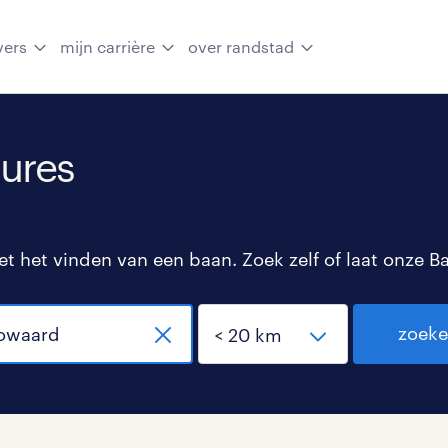
vers
mijn carrière
over randstad
ures
 het vinden van een baan. Zoek zelf of laat onze B
zoek