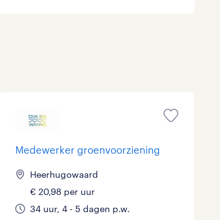
Marketing & Communicatie
0
Overheid
0
Schoonmaak
0
Techniek
0
Medewerker groenvoorziening
Heerhugowaard
€ 20,98 per uur
34 uur, 4 - 5 dagen p.w.