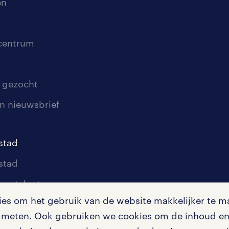
en
scentrum
 gezocht
n nieuwsbrief
stad
stad
oor talent
s om het gebruik van de website makkelijker te ma
oor werkgevers
te meten. Ook gebruiken we cookies om de inhoud en 
igingen