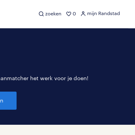
mijn Randstad
zoeken
0
aanmatcher het werk voor je doen!
en