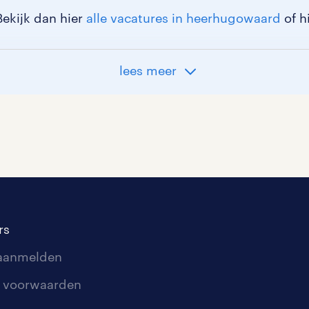
Bekijk dan hier
alle vacatures in heerhugowaard
of h
lees meer
rs
 aanmelden
 voorwaarden