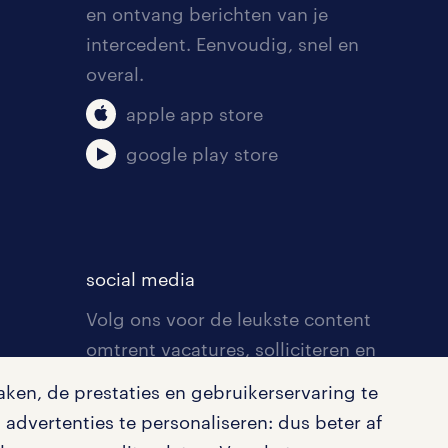
en ontvang berichten van je
intercedent. Eenvoudig, snel en
overal.
apple app store
google play store
social media
Volg ons voor de leukste content
omtrent vacatures, solliciteren en
inspiratie.
ken, de prestaties en gebruikerservaring te
advertenties te personaliseren: dus beter af