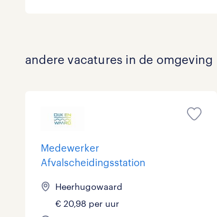
Logistiek
0
Medisch
0
toon 0 resultaten
andere vacatures in de omgeving
Overig
0
Secretarieel
0
Webcare
0
Medewerker
toon 0 resultaten
Afvalscheidingsstation
Heerhugowaard
€ 20,98 per uur