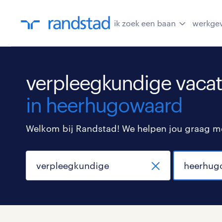
ik zoek een baan
werkge
verpleegkundige vacat
in heerhugowaard
Welkom bij Randstad! We helpen jou graag met