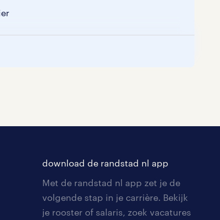
ier
download de randstad nl app
Met de randstad nl app zet je de
volgende stap in je carrière. Bekijk
je rooster of salaris, zoek vacatures