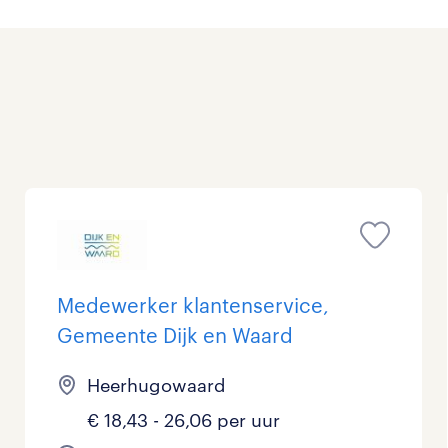
Management / Leidinggevend
0
Onderwijs
0
Personeel & Organisatie
0
Supply chain & procurement
0
Zorg / Verpleging
0
Medewerker klantenservice,
Gemeente Dijk en Waard
Heerhugowaard
€ 18,43 - 26,06 per uur