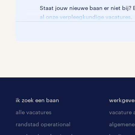
Staat jouw nieuwe baan er niet bij? 
al onze verpleegkundige vacatures
.
ik zoek een baan
werkgeve
alle vacatures
vacature
randstad operational
algemene