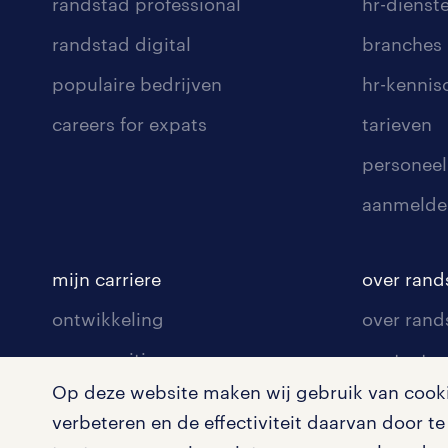
randstad professional
hr-dienst
randstad digital
branches
populaire bedrijven
hr-kenni
careers for expats
tarieven
personeel
aanmelde
mijn carriere
over rand
ontwikkeling
over rand
communities
contact v
Op deze website maken wij gebruik van cookie
opleidingen en trainingen
contact v
verbeteren en de effectiviteit daarvan door 
solliciteren
onze vest