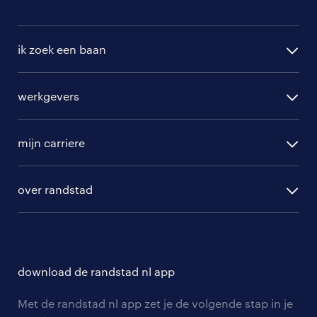
ik zoek een baan
alle vacatures
werkgevers
randstad operational
vacature aanmelden
randstad professional
mijn carriere
algemene voorwaarden
randstad digital
ontwikkeling
hr-diensten
over randstad
populaire bedrijven
communities
branches
over randstad
careers for expats
opleidingen en trainingen
hr-kenniscentrum
contact voor talent
solliciteren
download de randstad nl app
tarieven
contact voor werkgevers
arbeidsvoorwaarden
personeel gezocht
Met de randstad nl app zet je de volgende stap in je
onze vestigingen