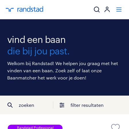
ik zoek een baa
vind een baan
werkgevers
die bij jou past.
mijn carrière
Welkom bij Randstad! We helpen jou graag met het
vinden van een baan. Zoek zelf of laat onze
over randstad
Baanmatcher het werk voor je doen!
zoeken
filter resultaten
Randstad Professional