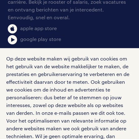
blogs en artikelen
carrière. Bekijk je rooster of salaris, zoek vacatures
aanmelden nieuwsbrief
en ontvang berichten van je intercedent.
pers
salarischecker
Eenvoudig, snel en overal.
klachten en misstanden
bruto-netto calculator
apple app store
google play store
Op deze website maken wij gebruik van cookies om
het gebruik van de website makkelijker te maken, de
social media
prestaties en gebruikerservaring te verbeteren en de
effectiviteit daarvan door te meten. Ook gebruiken
Volg ons voor de leukste content omtrent
we cookies om de inhoud en advertenties te
vacatures, solliciteren en inspiratie.
personaliseren: dus beter af te stemmen op jouw
interesses, zowel op deze website als op websites
van derden. In onze e-mails passen we dit ook toe.
Voor het optimaliseren van relevante informatie op
werken bij randstad
andere websites maken we ook gebruik van andere
gebruikersvoorwaarden
technieken. Wil je geen optimale ervaring, dan