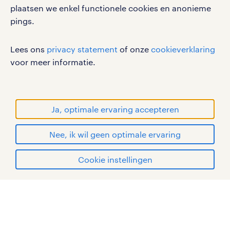
plaatsen we enkel functionele cookies en anonieme
privacystatement
pings.
cookies
disclaimer
Lees ons
privacy statement
of onze
cookieverklaring
sitemap
voor meer informatie.
RANDSTAD, HUMAN FORWARD en SHAPING THE
WORLD OF WORK zijn geregistreerde
handelsmerken van Randstad N.V.
Ja, optimale ervaring accepteren
© Randstad 2026
Nee, ik wil geen optimale ervaring
Cookie instellingen
mijn randstad