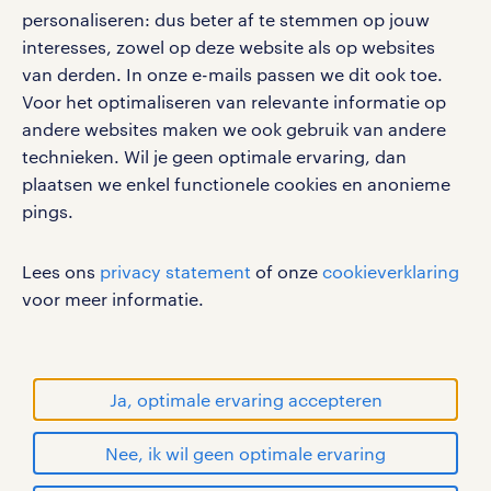
personaliseren: dus beter af te stemmen op jouw
interesses, zowel op deze website als op websites
werken bij randstad
van derden. In onze e-mails passen we dit ook toe.
gebruikersvoorwaarden
Voor het optimaliseren van relevante informatie op
privacystatement
andere websites maken we ook gebruik van andere
cookies
technieken. Wil je geen optimale ervaring, dan
disclaimer
plaatsen we enkel functionele cookies en anonieme
pings.
sitemap
RANDSTAD, HUMAN FORWARD en SHAPING THE
Lees ons
privacy statement
of onze
cookieverklaring
WORLD OF WORK zijn geregistreerde
voor meer informatie.
handelsmerken van Randstad N.V.
© Randstad 2026
Ja, optimale ervaring accepteren
Nee, ik wil geen optimale ervaring