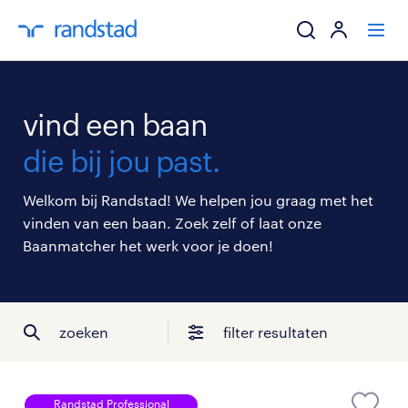
ik zoek een baa
vind een baan
werkgevers
die bij jou past.
mijn carrière
Welkom bij Randstad! We helpen jou graag met het
vinden van een baan. Zoek zelf of laat onze
over randstad
Baanmatcher het werk voor je doen!
zoeken
filter resultaten
Randstad Professional