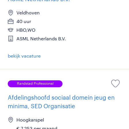
Veldhoven
40 uur
HBO,WO
ASML Netherlands B.V.
bekijk vacature
Randstad Professional
Afdelingshoofd sociaal domein jeug en
minima, SED Organisatie
Hoogkarspel
€ 7.253 per maand