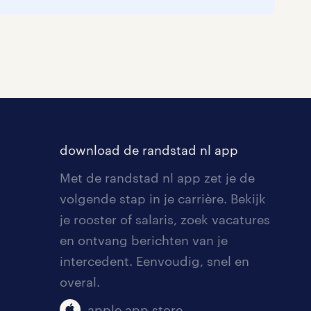
download de randstad nl app
Met de randstad nl app zet je de
volgende stap in je carrière. Bekijk
je rooster of salaris, zoek vacatures
en ontvang berichten van je
intercedent. Eenvoudig, snel en
overal.
apple app store