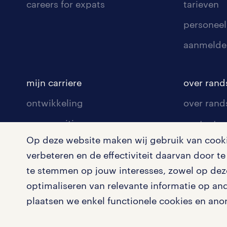
careers for expats
tarieven
personeel
aanmelde
mijn carriere
over rand
ontwikkeling
over rand
communities
contact v
Op deze website maken wij gebruik van cookie
opleidingen en trainingen
contact v
verbeteren en de effectiviteit daarvan door 
solliciteren
onze vest
te stemmen op jouw interesses, zowel op deze
arbeidsvoorwaarden
pers
optimaliseren van relevante informatie op an
plaatsen we enkel functionele cookies en ano
blogs en artikelen
klachten 
salarischecker