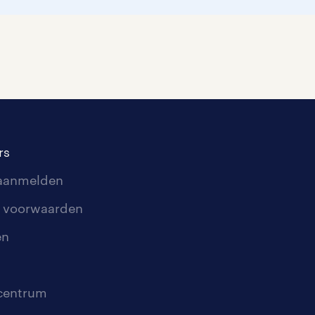
rs
 aanmelden
 voorwaarden
en
scentrum