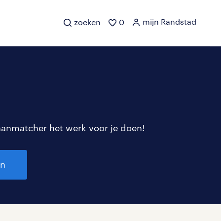
mijn Randstad
zoeken
0
aanmatcher het werk voor je doen!
en