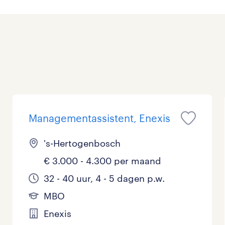
Management / Leidinggevend
Onderwijs
Personeel & Organisatie
Supply chain & procurement
Zorg / Verpleging
Managementassistent, Enexis
's-Hertogenbosch
€ 3.000 - 4.300 per maand
32 - 40 uur, 4 - 5 dagen p.w.
MBO
Enexis