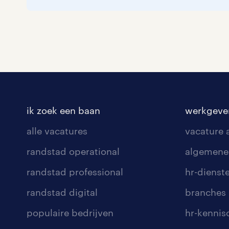
ik zoek een baan
werkgeve
alle vacatures
vacature
randstad operational
algemene
randstad professional
hr-dienst
randstad digital
branches
populaire bedrijven
hr-kenni