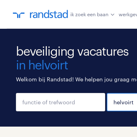
ik zoek een baan
werkge
beveiliging vacatures
in helvoirt
Welkom bij Randstad! We helpen jou graag met