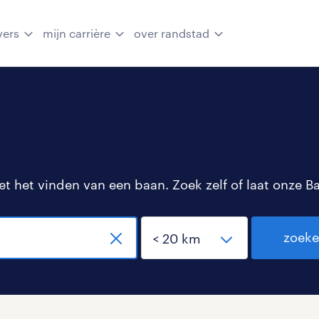
vers
mijn carrière
over randstad
 het vinden van een baan. Zoek zelf of laat onze B
zoek