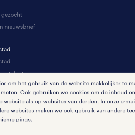
 gezocht
n nieuwsbrief
stad
stad
oor talent
s om het gebruik van de website makkelijker te ma
oor werkgevers
te meten. Ook gebruiken we cookies om de inhoud en 
igingen
 website als op websites van derden. In onze e-mail
dere websites maken we ook gebruik van andere tech
nieme pings.
en misstanden