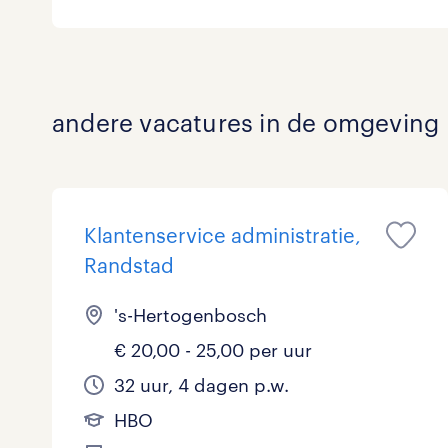
Logistiek
Medisch
toon 0 resultaten
andere vacatures in de omgeving
Overig
Secretarieel
Webcare
Klantenservice administratie,
Randstad
's-Hertogenbosch
toon 0 resultaten
€ 20,00 - 25,00 per uur
32 uur, 4 dagen p.w.
HBO