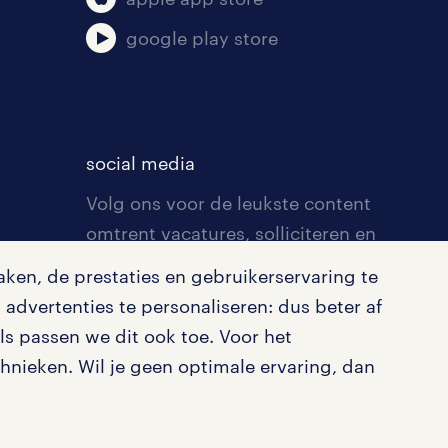
google play store
social media
Volg ons voor de leukste content
omtrent vacatures, solliciteren en
inspiratie.
ken, de prestaties en gebruikerservaring te
advertenties te personaliseren: dus beter af
s passen we dit ook toe. Voor het
nieken. Wil je geen optimale ervaring, dan