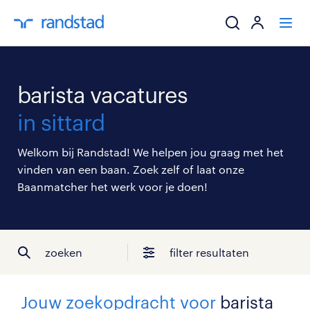
ik zoek een baa
barista vacatures
werkgevers
in sittard
mijn carrière
Welkom bij Randstad! We helpen jou graag met het
vinden van een baan. Zoek zelf of laat onze
over randstad
Baanmatcher het werk voor je doen!
zoeken
filter resultaten
Jouw zoekopdracht voor
barista