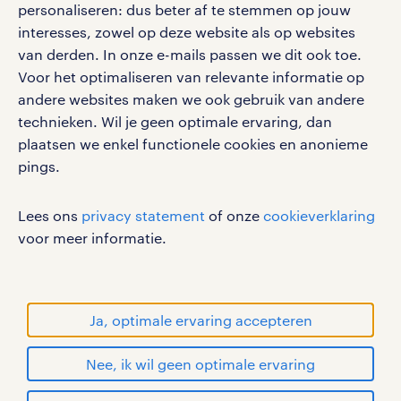
personaliseren: dus beter af te stemmen op jouw
interesses, zowel op deze website als op websites
werken bij randstad
van derden. In onze e-mails passen we dit ook toe.
gebruikersvoorwaarden
Voor het optimaliseren van relevante informatie op
privacystatement
andere websites maken we ook gebruik van andere
cookies
technieken. Wil je geen optimale ervaring, dan
disclaimer
plaatsen we enkel functionele cookies en anonieme
pings.
sitemap
RANDSTAD, HUMAN FORWARD en SHAPING THE
Lees ons
privacy statement
of onze
cookieverklaring
WORLD OF WORK zijn geregistreerde
voor meer informatie.
handelsmerken van Randstad N.V.
© Randstad 2026
Ja, optimale ervaring accepteren
Nee, ik wil geen optimale ervaring