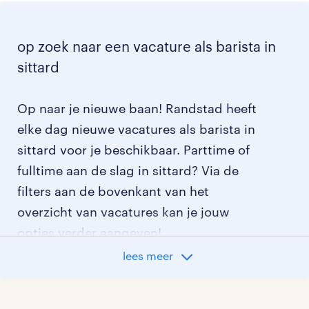
op zoek naar een vacature als barista in
sittard
Op naar je nieuwe baan! Randstad heeft
elke dag nieuwe vacatures als barista in
sittard voor je beschikbaar. Parttime of
fulltime aan de slag in sittard? Via de
filters aan de bovenkant van het
overzicht van vacatures kan je jouw
opties verder aangeven!
lees meer
Staat jouw nieuwe baan er niet bij?
Bekijk dan hier
alle vacatures in sittard
of hier
al onze barista vacatures
.