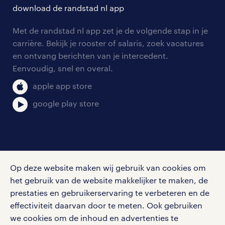
solliciteren
download de randstad nl app
tarieven
contact voor werkgevers
arbeidsvoorwaarden
personeel gezocht
Met de randstad nl app zet je de volgende stap in je
onze vestigingen
blogs en artikelen
carrière. Bekijk je rooster of salaris, zoek vacatures
aanmelden nieuwsbrief
en ontvang berichten van je intercedent.
pers
salarischecker
Eenvoudig, snel en overal.
klachten en misstanden
bruto-netto calculator
apple app store
google play store
social media
Op deze website maken wij gebruik van cookies om
Volg ons voor de leukste content omtrent
het gebruik van de website makkelijker te maken, de
vacatures, solliciteren en inspiratie.
prestaties en gebruikerservaring te verbeteren en de
effectiviteit daarvan door te meten. Ook gebruiken
we cookies om de inhoud en advertenties te