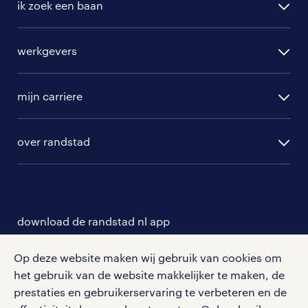
ik zoek een baan
alle vacatures
werkgevers
randstad operational
vacature aanmelden
randstad professional
mijn carriere
algemene voorwaarden
randstad digital
ontwikkeling
hr-diensten
over randstad
populaire bedrijven
communities
branches
over randstad
careers for expats
opleidingen en trainingen
hr-kenniscentrum
contact voor talent
solliciteren
download de randstad nl app
tarieven
contact voor werkgevers
arbeidsvoorwaarden
personeel gezocht
Met de randstad nl app zet je de volgende stap in je
Op deze website maken wij gebruik van cookies om
onze vestigingen
blogs en artikelen
carrière. Bekijk je rooster of salaris, zoek vacatures
het gebruik van de website makkelijker te maken, de
aanmelden nieuwsbrief
en ontvang berichten van je intercedent.
pers
prestaties en gebruikerservaring te verbeteren en de
salarischecker
Eenvoudig, snel en overal.