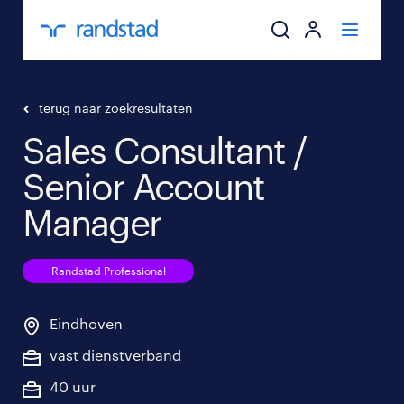
ik zoek een baa
terug naar zoekresultaten
Sales Consultant /
werkgevers
Senior Account
mijn carrière
Manager
over randstad
Randstad Professional
Eindhoven
vast dienstverband
40 uur