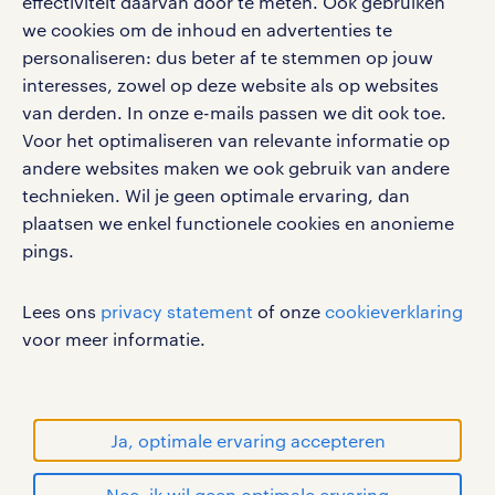
effectiviteit daarvan door te meten. Ook gebruiken
klachten en misstanden
bruto-netto calculator
we cookies om de inhoud en advertenties te
apple app store
personaliseren: dus beter af te stemmen op jouw
google play store
interesses, zowel op deze website als op websites
van derden. In onze e-mails passen we dit ook toe.
Voor het optimaliseren van relevante informatie op
andere websites maken we ook gebruik van andere
social media
technieken. Wil je geen optimale ervaring, dan
plaatsen we enkel functionele cookies en anonieme
Volg ons voor de leukste content omtrent
pings.
vacatures, solliciteren en inspiratie.
Lees ons
privacy statement
of onze
cookieverklaring
voor meer informatie.
werken bij randstad
gebruikersvoorwaarden
Ja, optimale ervaring accepteren
privacystatement
cookies
Nee, ik wil geen optimale ervaring