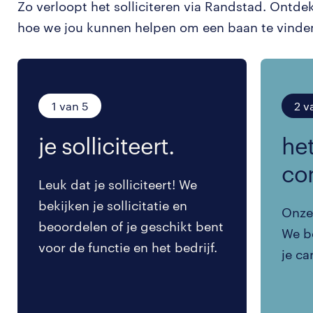
Zo verloopt het solliciteren via Randstad. Ontde
hoe we jou kunnen helpen om een baan te vinde
1 van 5
2 v
je solliciteert.
het
co
Leuk dat je solliciteert! We
bekijken je sollicitatie en
Onze 
beoordelen of je geschikt bent
We be
voor de functie en het bedrijf.
je ca