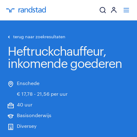
ik zoek een baa
terug naar zoekresultaten
Heftruckchauffeur,
werkgevers
inkomende goederen
mijn carrière
over randstad
Enschede
€ 17,78 - 21,56 per uur
40 uur
Basisonderwijs
Diversey