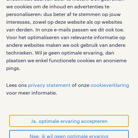
google play store
we cookies om de inhoud en advertenties te
personaliseren: dus beter af te stemmen op jouw
interesses, zowel op deze website als op websites
van derden. In onze e-mails passen we dit ook toe.
Voor het optimaliseren van relevante informatie op
social media
andere websites maken we ook gebruik van andere
Volg ons voor de leukste content omtrent
technieken. Wil je geen optimale ervaring, dan
vacatures, solliciteren en inspiratie.
plaatsen we enkel functionele cookies en anonieme
pings.
Lees ons
privacy statement
of onze
cookieverklaring
werken bij randstad
voor meer informatie.
gebruikersvoorwaarden
privacystatement
cookies
Ja, optimale ervaring accepteren
disclaimer
Nee, ik wil geen optimale ervaring