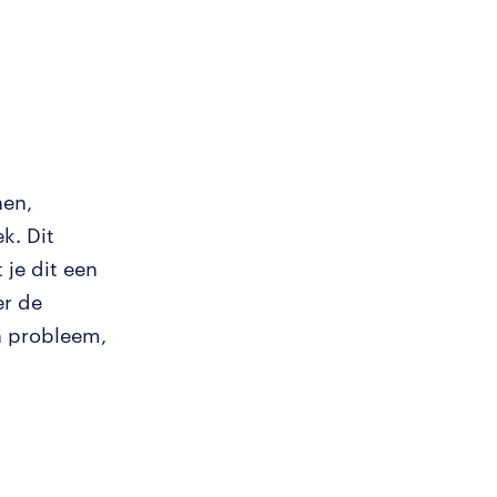
nen,
k. Dit
 je dit een
er de
n probleem,