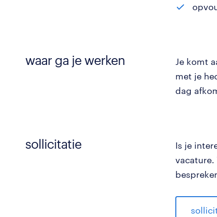
opvou
waar ga je werken
Je komt a
met je he
dag afkom
sollicitatie
Is je inte
vacature.
bespreken
sollic