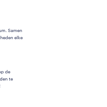
kkum. Samen
mheden elke
 op de
den te
!