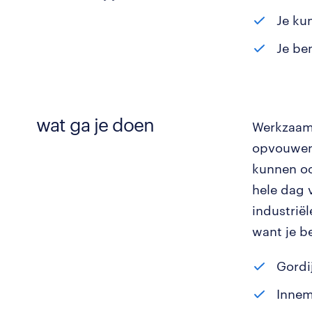
Je ku
Je be
wat ga je doen
Werkzaamh
opvouwen,
kunnen oo
hele dag 
industrië
want je b
Gordi
Innem