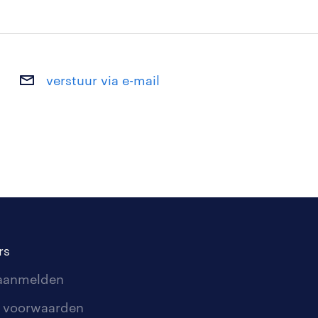
verstuur via e-mail
rs
 aanmelden
 voorwaarden