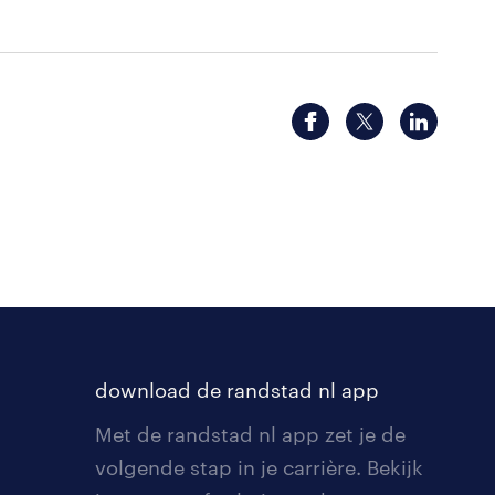
download de randstad nl app
Met de randstad nl app zet je de
volgende stap in je carrière. Bekijk