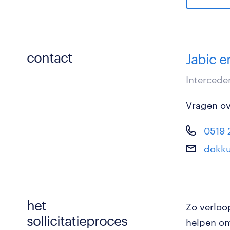
contact
Jabic 
Intercede
Vragen ove
0519 
dokk
het
Zo verloo
sollicitatieproces
helpen om