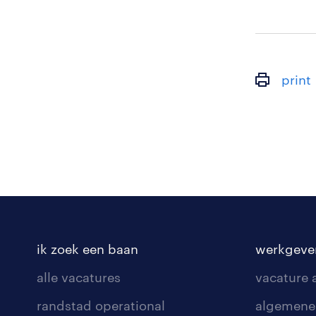
print
ik zoek een baan
werkgeve
alle vacatures
vacature
randstad operational
algemene