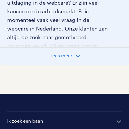
uitdaging in de webcare? Er zijn veel
kansen op de arbeidsmarkt. Er is
momenteel vaak veel vraag in de
webcare in Nederland. Onze klanten zijn
altijd op zoek naar gemotiveerd
personeel en wij kijken graag samen
met je naar de organisatie die het beste
lees meer
bij je past. In ons overzicht van
vacatures vind je de meest recente
vacatures.
ik zoek een baan