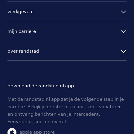
alle vacatures
werkgevers
randstad operational
vacature aanmelden
randstad professional
mijn carriere
algemene voorwaarden
randstad digital
ontwikkeling
hr-diensten
over randstad
populaire bedrijven
communities
branches
over randstad
careers for expats
opleidingen en trainingen
hr-kenniscentrum
contact voor talent
solliciteren
download de randstad nl app
tarieven
contact voor werkgevers
arbeidsvoorwaarden
personeel gezocht
Met de randstad nl app zet je de volgende stap in je
onze vestigingen
blogs en artikelen
carrière. Bekijk je rooster of salaris, zoek vacatures
aanmelden nieuwsbrief
en ontvang berichten van je intercedent.
pers
salarischecker
Eenvoudig, snel en overal.
klachten en misstanden
bruto-netto calculator
apple app store