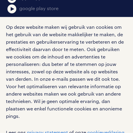
google play store
Op deze website maken wij gebruik van cookies om
het gebruik van de website makkelijker te maken, de
social media
prestaties en gebruikerservaring te verbeteren en de
effectiviteit daarvan door te meten. Ook gebruiken
Volg ons voor de leukste content omtrent
we cookies om de inhoud en advertenties te
vacatures, solliciteren en inspiratie.
personaliseren: dus beter af te stemmen op jouw
interesses, zowel op deze website als op websites
van derden. In onze e-mails passen we dit ook toe.
Voor het optimaliseren van relevante informatie op
werken bij randstad
andere websites maken we ook gebruik van andere
gebruikersvoorwaarden
technieken. Wil je geen optimale ervaring, dan
plaatsen we enkel functionele cookies en anonieme
privacystatement
pings.
cookies
disclaimer
Lees ons
privacy statement
of onze
cookieverklaring