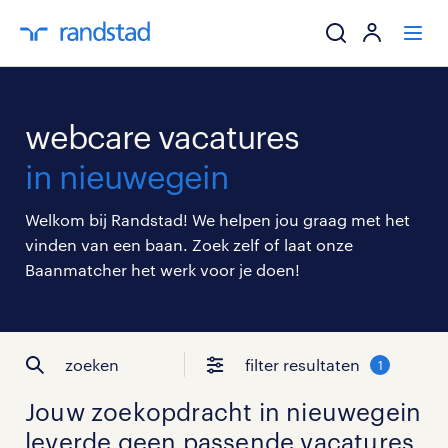
ik zoek een baa
webcare vacatures
werkgevers
in nieuwegein
mijn carrière
Welkom bij Randstad! We helpen jou graag met het
vinden van een baan. Zoek zelf of laat onze
over randstad
Baanmatcher het werk voor je doen!
zoeken
filter resultaten
1
Jouw zoekopdracht in
nieuwegein
leverde geen passende vacatures