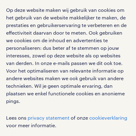
Op deze website maken wij gebruik van cookies om
het gebruik van de website makkelijker te maken, de
social media
prestaties en gebruikerservaring te verbeteren en de
effectiviteit daarvan door te meten. Ook gebruiken
Volg ons voor de leukste content omtrent
we cookies om de inhoud en advertenties te
vacatures, solliciteren en inspiratie.
personaliseren: dus beter af te stemmen op jouw
interesses, zowel op deze website als op websites
van derden. In onze e-mails passen we dit ook toe.
Voor het optimaliseren van relevante informatie op
werken bij randstad
andere websites maken we ook gebruik van andere
gebruikersvoorwaarden
technieken. Wil je geen optimale ervaring, dan
plaatsen we enkel functionele cookies en anonieme
privacystatement
pings.
cookies
disclaimer
Lees ons
privacy statement
of onze
cookieverklaring
sitemap
voor meer informatie.