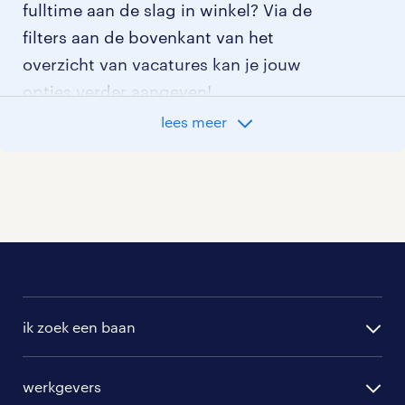
fulltime aan de slag in winkel? Via de
filters aan de bovenkant van het
overzicht van vacatures kan je jouw
opties verder aangeven!
lees meer
Staat jouw nieuwe baan er niet bij?
Bekijk dan hier
alle vacatures in winkel
of hier
al onze sales vacatures
.
ik zoek een baan
alle vacatures
werkgevers