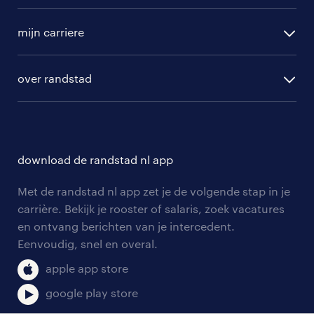
randstad operational
vacature aanmelden
randstad professional
mijn carriere
algemene voorwaarden
randstad digital
ontwikkeling
hr-diensten
over randstad
populaire bedrijven
communities
branches
over randstad
careers for expats
opleidingen en trainingen
hr-kenniscentrum
contact voor talent
solliciteren
download de randstad nl app
tarieven
contact voor werkgevers
arbeidsvoorwaarden
personeel gezocht
Met de randstad nl app zet je de volgende stap in je
onze vestigingen
blogs en artikelen
carrière. Bekijk je rooster of salaris, zoek vacatures
aanmelden nieuwsbrief
en ontvang berichten van je intercedent.
pers
salarischecker
Eenvoudig, snel en overal.
klachten en misstanden
bruto-netto calculator
apple app store
google play store