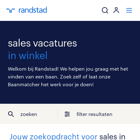
ik zoek een baa
sales vacatures
werkgevers
in winkel
mijn carrière
Welkom bij Randstad! We helpen jou graag met het
vinden van een baan. Zoek zelf of laat onze
over randstad
Baanmatcher het werk voor je doen!
zoeken
filter resultaten
Jouw zoekopdracht voor
sales in