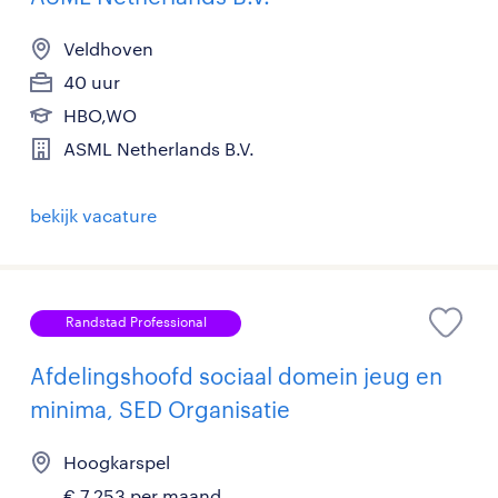
Veldhoven
40 uur
HBO,WO
ASML Netherlands B.V.
bekijk vacature
Randstad Professional
Afdelingshoofd sociaal domein jeug en
minima, SED Organisatie
Hoogkarspel
€ 7.253 per maand