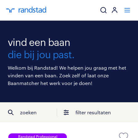
ik zoek een baa
vind een baan
werkgevers
die bij jou past.
mijn carrière
Welkom bij Randstad! We helpen jou graag met het
vinden van een baan. Zoek zelf of laat onze
over randstad
Baanmatcher het werk voor je doen!
zoeken
filter resultaten
Randstad Professional