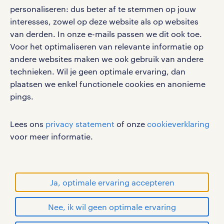
personaliseren: dus beter af te stemmen op jouw
interesses, zowel op deze website als op websites
werken bij randstad
van derden. In onze e-mails passen we dit ook toe.
gebruikersvoorwaarden
Voor het optimaliseren van relevante informatie op
privacystatement
andere websites maken we ook gebruik van andere
cookies
technieken. Wil je geen optimale ervaring, dan
disclaimer
plaatsen we enkel functionele cookies en anonieme
pings.
sitemap
RANDSTAD, HUMAN FORWARD en SHAPING THE
Lees ons
privacy statement
of onze
cookieverklaring
WORLD OF WORK zijn geregistreerde
voor meer informatie.
handelsmerken van Randstad N.V.
© Randstad 2026
Ja, optimale ervaring accepteren
Nee, ik wil geen optimale ervaring