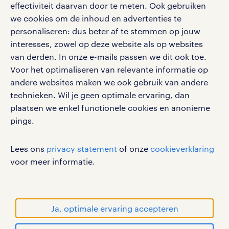
effectiviteit daarvan door te meten. Ook gebruiken
Volg ons voor de leukste content omtrent
we cookies om de inhoud en advertenties te
vacatures, solliciteren en inspiratie.
personaliseren: dus beter af te stemmen op jouw
interesses, zowel op deze website als op websites
van derden. In onze e-mails passen we dit ook toe.
Voor het optimaliseren van relevante informatie op
werken bij randstad
andere websites maken we ook gebruik van andere
gebruikersvoorwaarden
technieken. Wil je geen optimale ervaring, dan
plaatsen we enkel functionele cookies en anonieme
privacystatement
pings.
cookies
disclaimer
Lees ons
privacy statement
of onze
cookieverklaring
sitemap
voor meer informatie.
RANDSTAD, HUMAN FORWARD en SHAPING THE
WORLD OF WORK zijn geregistreerde
handelsmerken van Randstad N.V.
Ja, optimale ervaring accepteren
© Randstad 2026