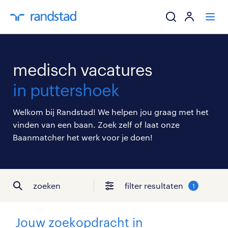
ik zoek een baa
medisch vacatures
werkgevers
in puttershoek
mijn carrière
Welkom bij Randstad! We helpen jou graag met het
vinden van een baan. Zoek zelf of laat onze
over randstad
Baanmatcher het werk voor je doen!
zoeken
filter resultaten
1
Jouw zoekopdracht in