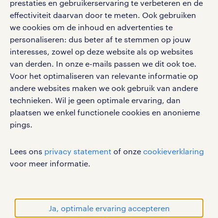
prestaties en gebruikerservaring te verbeteren en de
effectiviteit daarvan door te meten. Ook gebruiken
Volg ons voor de leukste content omtrent
we cookies om de inhoud en advertenties te
vacatures, solliciteren en inspiratie.
personaliseren: dus beter af te stemmen op jouw
interesses, zowel op deze website als op websites
van derden. In onze e-mails passen we dit ook toe.
Voor het optimaliseren van relevante informatie op
werken bij randstad
andere websites maken we ook gebruik van andere
gebruikersvoorwaarden
technieken. Wil je geen optimale ervaring, dan
plaatsen we enkel functionele cookies en anonieme
privacystatement
pings.
cookies
disclaimer
Lees ons
privacy statement
of onze
cookieverklaring
sitemap
voor meer informatie.
RANDSTAD, HUMAN FORWARD en SHAPING THE
WORLD OF WORK zijn geregistreerde
handelsmerken van Randstad N.V.
Ja, optimale ervaring accepteren