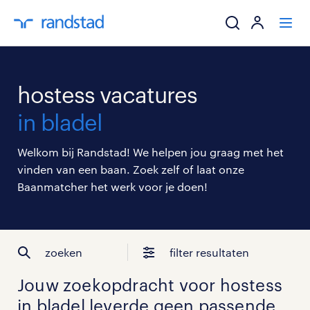
ik zoek een baa
hostess vacatures
werkgevers
in bladel
mijn carrière
Welkom bij Randstad! We helpen jou graag met het
vinden van een baan. Zoek zelf of laat onze
over randstad
Baanmatcher het werk voor je doen!
zoeken
filter resultaten
Jouw zoekopdracht voor
hostess
in bladel
leverde geen passende