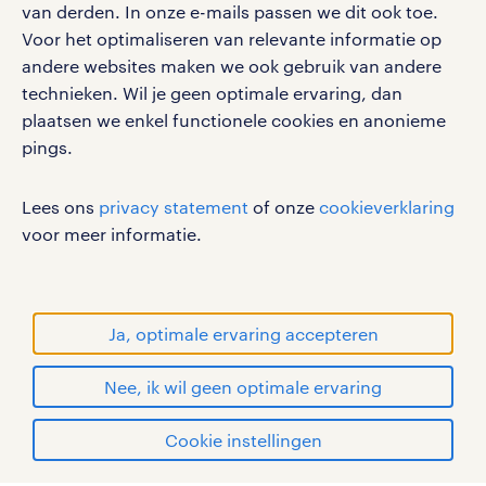
van derden. In onze e-mails passen we dit ook toe.
Voor het optimaliseren van relevante informatie op
werken bij randstad
andere websites maken we ook gebruik van andere
gebruikersvoorwaarden
technieken. Wil je geen optimale ervaring, dan
plaatsen we enkel functionele cookies en anonieme
privacystatement
pings.
cookies
disclaimer
Lees ons
privacy statement
of onze
cookieverklaring
sitemap
voor meer informatie.
RANDSTAD, HUMAN FORWARD en SHAPING THE
WORLD OF WORK zijn geregistreerde
handelsmerken van Randstad N.V.
Ja, optimale ervaring accepteren
© Randstad 2026
Nee, ik wil geen optimale ervaring
Cookie instellingen
mijn randstad