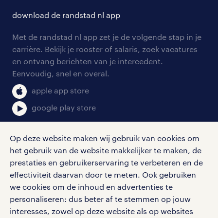
contact voor talent
solliciteren
download de randstad nl app
tarieven
contact voor werkgevers
arbeidsvoorwaarden
personeel gezocht
Met de randstad nl app zet je de volgende stap in je
onze vestigingen
blogs en artikelen
carrière. Bekijk je rooster of salaris, zoek vacatures
aanmelden nieuwsbrief
en ontvang berichten van je intercedent.
pers
salarischecker
Eenvoudig, snel en overal.
klachten en misstanden
bruto-netto calculator
apple app store
google play store
Op deze website maken wij gebruik van cookies om
het gebruik van de website makkelijker te maken, de
social media
prestaties en gebruikerservaring te verbeteren en de
effectiviteit daarvan door te meten. Ook gebruiken
Volg ons voor de leukste content omtrent
we cookies om de inhoud en advertenties te
vacatures, solliciteren en inspiratie.
personaliseren: dus beter af te stemmen op jouw
interesses, zowel op deze website als op websites