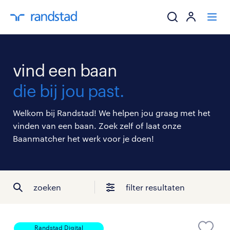
ik zoek een baa
vind een baan
werkgevers
die bij jou past.
mijn carrière
Welkom bij Randstad! We helpen jou graag met het
vinden van een baan. Zoek zelf of laat onze
over randstad
Baanmatcher het werk voor je doen!
zoeken
filter resultaten
Randstad Digital