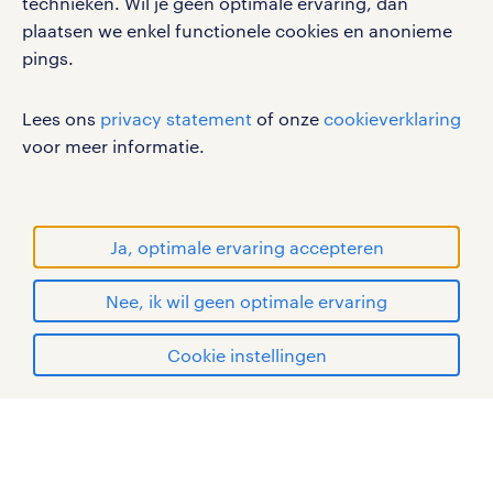
technieken. Wil je geen optimale ervaring, dan
disclaimer
plaatsen we enkel functionele cookies en anonieme
pings.
sitemap
RANDSTAD, HUMAN FORWARD en SHAPING THE
Lees ons
privacy statement
of onze
cookieverklaring
WORLD OF WORK zijn geregistreerde
voor meer informatie.
handelsmerken van Randstad N.V.
© Randstad 2026
Ja, optimale ervaring accepteren
Nee, ik wil geen optimale ervaring
Cookie instellingen
mijn randstad