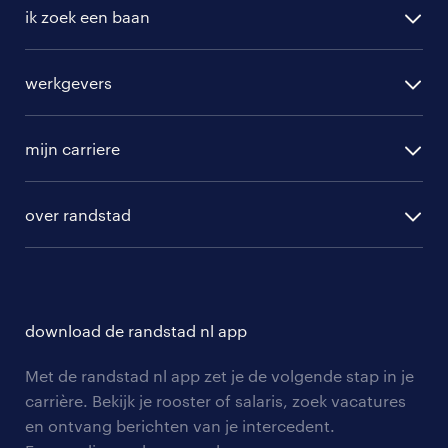
ik zoek een baan
alle vacatures
werkgevers
randstad operational
vacature aanmelden
randstad professional
mijn carriere
algemene voorwaarden
randstad digital
ontwikkeling
hr-diensten
over randstad
populaire bedrijven
communities
branches
over randstad
careers for expats
opleidingen en trainingen
hr-kenniscentrum
contact voor talent
solliciteren
download de randstad nl app
tarieven
contact voor werkgevers
arbeidsvoorwaarden
personeel gezocht
Met de randstad nl app zet je de volgende stap in je
onze vestigingen
blogs en artikelen
carrière. Bekijk je rooster of salaris, zoek vacatures
aanmelden nieuwsbrief
en ontvang berichten van je intercedent.
pers
salarischecker