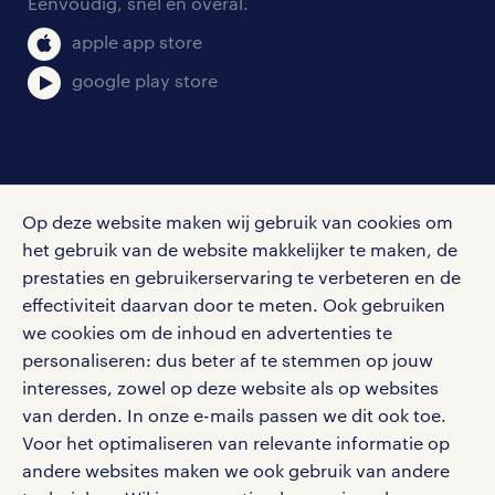
Eenvoudig, snel en overal.
klachten en misstanden
bruto-netto calculator
apple app store
google play store
social media
Op deze website maken wij gebruik van cookies om
Volg ons voor de leukste content omtrent
het gebruik van de website makkelijker te maken, de
vacatures, solliciteren en inspiratie.
prestaties en gebruikerservaring te verbeteren en de
effectiviteit daarvan door te meten. Ook gebruiken
we cookies om de inhoud en advertenties te
personaliseren: dus beter af te stemmen op jouw
interesses, zowel op deze website als op websites
werken bij randstad
van derden. In onze e-mails passen we dit ook toe.
gebruikersvoorwaarden
Voor het optimaliseren van relevante informatie op
privacystatement
andere websites maken we ook gebruik van andere
cookies