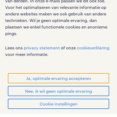
van derden. In onze e-mails passen we dit ook toe.
Voor het optimaliseren van relevante informatie op
werken bij randstad
andere websites maken we ook gebruik van andere
gebruikersvoorwaarden
technieken. Wil je geen optimale ervaring, dan
plaatsen we enkel functionele cookies en anonieme
privacystatement
pings.
cookies
disclaimer
Lees ons
privacy statement
of onze
cookieverklaring
sitemap
voor meer informatie.
RANDSTAD, HUMAN FORWARD en SHAPING THE
WORLD OF WORK zijn geregistreerde
handelsmerken van Randstad N.V.
Ja, optimale ervaring accepteren
© Randstad 2026
Nee, ik wil geen optimale ervaring
Cookie instellingen
mijn randstad