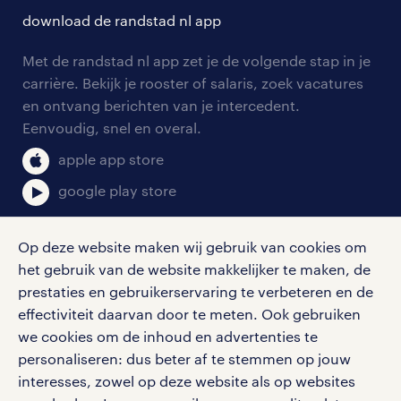
solliciteren
download de randstad nl app
tarieven
contact voor werkgevers
arbeidsvoorwaarden
personeel gezocht
Met de randstad nl app zet je de volgende stap in je
onze vestigingen
blogs en artikelen
carrière. Bekijk je rooster of salaris, zoek vacatures
aanmelden nieuwsbrief
en ontvang berichten van je intercedent.
pers
salarischecker
Eenvoudig, snel en overal.
klachten en misstanden
bruto-netto calculator
apple app store
google play store
Op deze website maken wij gebruik van cookies om
het gebruik van de website makkelijker te maken, de
social media
prestaties en gebruikerservaring te verbeteren en de
effectiviteit daarvan door te meten. Ook gebruiken
Volg ons voor de leukste content omtrent
we cookies om de inhoud en advertenties te
vacatures, solliciteren en inspiratie.
personaliseren: dus beter af te stemmen op jouw
interesses, zowel op deze website als op websites