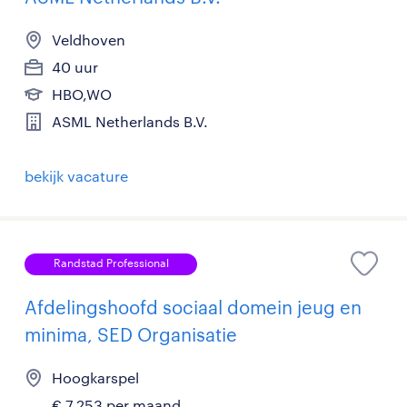
Veldhoven
40 uur
HBO,WO
ASML Netherlands B.V.
bekijk vacature
Randstad Professional
Afdelingshoofd sociaal domein jeug en
minima, SED Organisatie
Hoogkarspel
€ 7.253 per maand