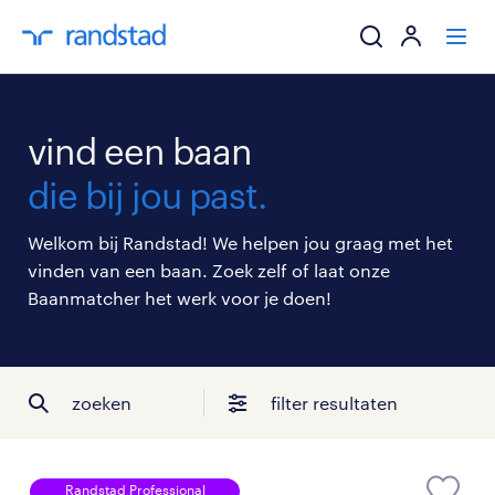
ik zoek een baa
vind een baan
werkgevers
die bij jou past.
mijn carrière
Welkom bij Randstad! We helpen jou graag met het
vinden van een baan. Zoek zelf of laat onze
over randstad
Baanmatcher het werk voor je doen!
zoeken
filter resultaten
Randstad Professional