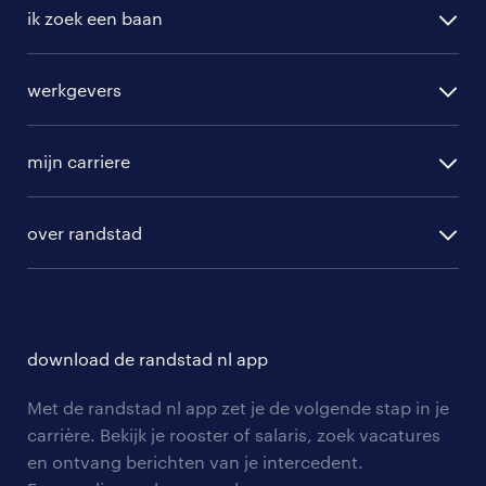
ik zoek een baan
alle vacatures
werkgevers
randstad operational
vacature aanmelden
randstad professional
mijn carriere
algemene voorwaarden
randstad digital
ontwikkeling
hr-diensten
over randstad
populaire bedrijven
communities
branches
over randstad
careers for expats
opleidingen en trainingen
hr-kenniscentrum
contact voor talent
solliciteren
download de randstad nl app
tarieven
contact voor werkgevers
arbeidsvoorwaarden
personeel gezocht
Met de randstad nl app zet je de volgende stap in je
onze vestigingen
blogs en artikelen
carrière. Bekijk je rooster of salaris, zoek vacatures
aanmelden nieuwsbrief
en ontvang berichten van je intercedent.
pers
salarischecker