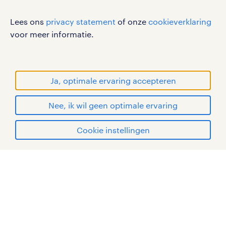
disclaimer
Lees ons
privacy statement
of onze
cookieverklaring
sitemap
voor meer informatie.
RANDSTAD, HUMAN FORWARD en SHAPING THE
WORLD OF WORK zijn geregistreerde
handelsmerken van Randstad N.V.
Ja, optimale ervaring accepteren
© Randstad 2026
Nee, ik wil geen optimale ervaring
Cookie instellingen
mijn randstad