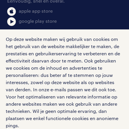
Eenvoudig, snel en overal.
klachten en misstanden
bruto-netto calculator
apple app store
google play store
Op deze website maken wij gebruik van cookies om
het gebruik van de website makkelijker te maken, de
social media
prestaties en gebruikerservaring te verbeteren en de
effectiviteit daarvan door te meten. Ook gebruiken
Volg ons voor de leukste content omtrent
we cookies om de inhoud en advertenties te
vacatures, solliciteren en inspiratie.
personaliseren: dus beter af te stemmen op jouw
interesses, zowel op deze website als op websites
van derden. In onze e-mails passen we dit ook toe.
Voor het optimaliseren van relevante informatie op
werken bij randstad
andere websites maken we ook gebruik van andere
gebruikersvoorwaarden
technieken. Wil je geen optimale ervaring, dan
plaatsen we enkel functionele cookies en anonieme
privacystatement
pings.
cookies