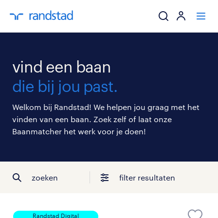
ik zoek een baa
vind een baan
werkgevers
die bij jou past.
mijn carrière
Welkom bij Randstad! We helpen jou graag met het
vinden van een baan. Zoek zelf of laat onze
over randstad
Baanmatcher het werk voor je doen!
zoeken
filter resultaten
Randstad Digital