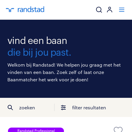
ik zoek een baa
vind een baan
werkgevers
die bij jou past.
mijn carrière
Welkom bij Randstad! We helpen jou graag met het
vinden van een baan. Zoek zelf of laat onze
over randstad
Baanmatcher het werk voor je doen!
zoeken
filter resultaten
Randstad Professional