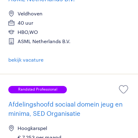
Veldhoven
40 uur
HBO,WO
ASML Netherlands B.V.
bekijk vacature
Randstad Professional
Afdelingshoofd sociaal domein jeug en
minima, SED Organisatie
Hoogkarspel
€ 7.253 per maand