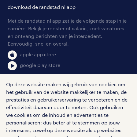
solliciteren
download de randstad nl app
tarieven
contact voor werkgevers
arbeidsvoorwaarden
personeel gezocht
Met de randstad nl app zet je de volgende stap in je
onze vestigingen
blogs en artikelen
carrière. Bekijk je rooster of salaris, zoek vacatures
aanmelden nieuwsbrief
en ontvang berichten van je intercedent.
pers
salarischecker
Eenvoudig, snel en overal.
klachten en misstanden
bruto-netto calculator
apple app store
google play store
Op deze website maken wij gebruik van cookies om
het gebruik van de website makkelijker te maken, de
social media
prestaties en gebruikerservaring te verbeteren en de
effectiviteit daarvan door te meten. Ook gebruiken
Volg ons voor de leukste content omtrent
we cookies om de inhoud en advertenties te
vacatures, solliciteren en inspiratie.
personaliseren: dus beter af te stemmen op jouw
interesses, zowel op deze website als op websites