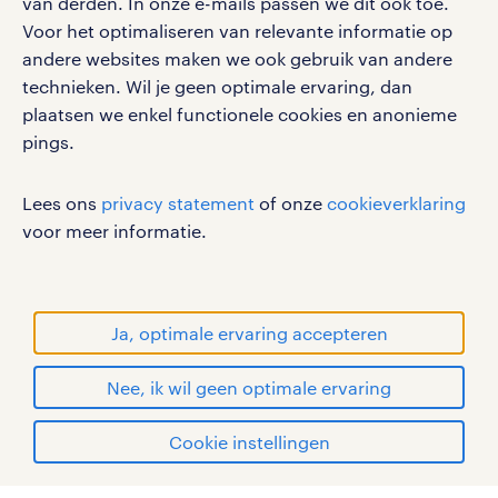
van derden. In onze e-mails passen we dit ook toe.
Voor het optimaliseren van relevante informatie op
werken bij randstad
andere websites maken we ook gebruik van andere
gebruikersvoorwaarden
technieken. Wil je geen optimale ervaring, dan
plaatsen we enkel functionele cookies en anonieme
privacystatement
pings.
cookies
disclaimer
Lees ons
privacy statement
of onze
cookieverklaring
sitemap
voor meer informatie.
RANDSTAD, HUMAN FORWARD en SHAPING THE
WORLD OF WORK zijn geregistreerde
handelsmerken van Randstad N.V.
Ja, optimale ervaring accepteren
© Randstad 2026
Nee, ik wil geen optimale ervaring
Cookie instellingen
mijn randstad