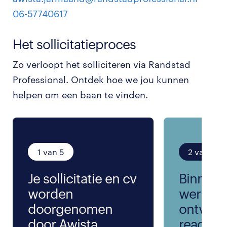
06-57740617
Het sollicitatieproces
Zo verloopt het solliciteren via Randstad
Professional. Ontdek hoe we jou kunnen
helpen om een baan te vinden.
1 van 5
2 van 5
Je sollicitatie en cv
Binnen 
worden
werkda
doorgenomen
ontvang
door Awista
reactie