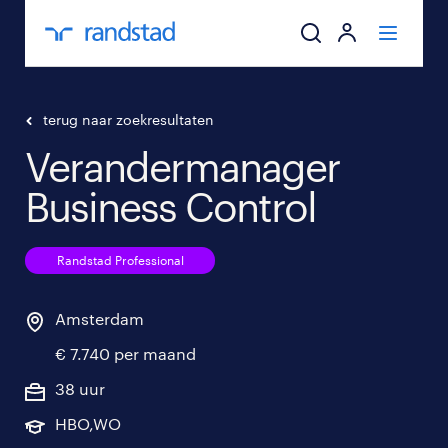
ik zoek een baa
terug naar zoekresultaten
Verandermanager
werkgevers
Business Control
mijn carrière
Randstad Professional
over randstad
Amsterdam
€ 7.740 per maand
38 uur
HBO,WO