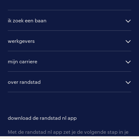
ik zoek een baan
alle vacatures
werkgevers
randstad operational
vacature aanmelden
randstad professional
mijn carriere
algemene voorwaarden
randstad digital
ontwikkeling
hr-diensten
over randstad
populaire bedrijven
communities
branches
over randstad
careers for expats
opleidingen en trainingen
hr-kenniscentrum
contact voor talent
solliciteren
download de randstad nl app
tarieven
contact voor werkgevers
arbeidsvoorwaarden
personeel gezocht
Met de randstad nl app zet je de volgende stap in je
onze vestigingen