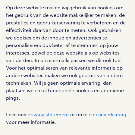
blogs en artikelen
carrière. Bekijk je rooster of salaris, zoek vacatures
aanmelden nieuwsbrief
Op deze website maken wij gebruik van cookies om
en ontvang berichten van je intercedent.
pers
salarischecker
het gebruik van de website makkelijker te maken, de
Eenvoudig, snel en overal.
klachten en misstanden
prestaties en gebruikerservaring te verbeteren en de
bruto-netto calculator
apple app store
effectiviteit daarvan door te meten. Ook gebruiken
google play store
we cookies om de inhoud en advertenties te
personaliseren: dus beter af te stemmen op jouw
interesses, zowel op deze website als op websites
van derden. In onze e-mails passen we dit ook toe.
Voor het optimaliseren van relevante informatie op
social media
andere websites maken we ook gebruik van andere
Volg ons voor de leukste content omtrent
technieken. Wil je geen optimale ervaring, dan
vacatures, solliciteren en inspiratie.
plaatsen we enkel functionele cookies en anonieme
pings.
Lees ons
privacy statement
of onze
cookieverklaring
werken bij randstad
voor meer informatie.
gebruikersvoorwaarden