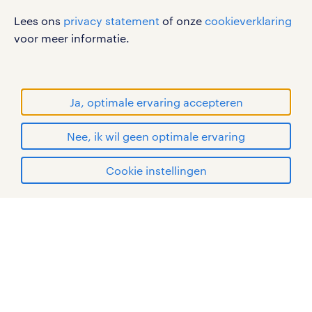
werken bij randstad
Lees ons
privacy statement
of onze
cookieverklaring
gebruikersvoorwaarden
voor meer informatie.
privacystatement
cookies
disclaimer
Ja, optimale ervaring accepteren
sitemap
Nee, ik wil geen optimale ervaring
RANDSTAD, HUMAN FORWARD en SHAPING THE
solliciteer via Randstad
WORLD OF WORK zijn geregistreerde
Cookie instellingen
handelsmerken van Randstad N.V.
Professional
mijn randstad
© Randstad 2026