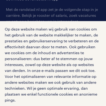
contact voor werkgevers
arbeidsvoorwaarden
personeel gezocht
Met de randstad nl app zet je de volgende stap in je
onze vestigingen
blogs en artikelen
carrière. Bekijk je rooster of salaris, zoek vacatures
aanmelden nieuwsbrief
en ontvang berichten van je intercedent.
pers
salarischecker
Eenvoudig, snel en overal.
Op deze website maken wij gebruik van cookies om
klachten en misstanden
bruto-netto calculator
het gebruik van de website makkelijker te maken, de
apple app store
prestaties en gebruikerservaring te verbeteren en de
google play store
effectiviteit daarvan door te meten. Ook gebruiken
we cookies om de inhoud en advertenties te
personaliseren: dus beter af te stemmen op jouw
interesses, zowel op deze website als op websites
social media
van derden. In onze e-mails passen we dit ook toe.
Voor het optimaliseren van relevante informatie op
Volg ons voor de leukste content omtrent
andere websites maken we ook gebruik van andere
vacatures, solliciteren en inspiratie.
technieken. Wil je geen optimale ervaring, dan
plaatsen we enkel functionele cookies en anonieme
pings.