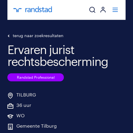
ik zoek een baa
terug naar zoekresultaten
Ervaren jurist
werkgevers
rechtsbescherming
mijn carrière
Randstad Professional
over randstad
TILBURG
36 uur
WO
Gemeente Tilburg