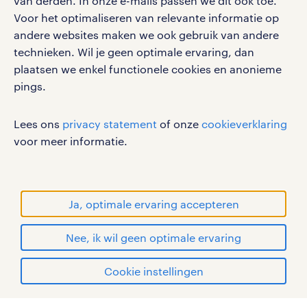
van derden. In onze e-mails passen we dit ook toe.
Voor het optimaliseren van relevante informatie op
social media
andere websites maken we ook gebruik van andere
Volg ons voor de leukste content omtrent
technieken. Wil je geen optimale ervaring, dan
vacatures, solliciteren en inspiratie.
plaatsen we enkel functionele cookies en anonieme
pings.
Lees ons
privacy statement
of onze
cookieverklaring
werken bij randstad
voor meer informatie.
gebruikersvoorwaarden
privacystatement
cookies
Ja, optimale ervaring accepteren
disclaimer
Nee, ik wil geen optimale ervaring
sitemap
solliciteren
Cookie instellingen
RANDSTAD, HUMAN FORWARD en SHAPING THE
WORLD OF WORK zijn geregistreerde
mijn randstad