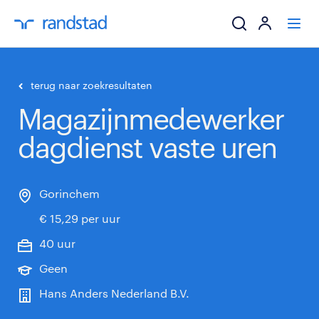
ik zoek een baa
terug naar zoekresultaten
Magazijnmedewerker
werkgevers
dagdienst vaste uren
mijn carrière
over randstad
Gorinchem
€ 15,29 per uur
40 uur
Geen
Hans Anders Nederland B.V.