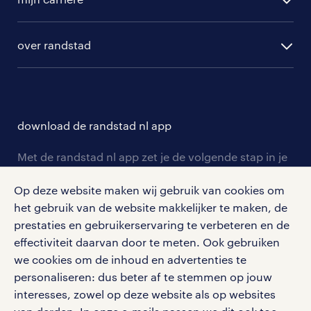
algemene voorwaarden
randstad digital
ontwikkeling
hr-diensten
over randstad
populaire bedrijven
communities
branches
over randstad
careers for expats
opleidingen en trainingen
hr-kenniscentrum
contact voor talent
solliciteren
download de randstad nl app
tarieven
contact voor werkgevers
arbeidsvoorwaarden
personeel gezocht
Met de randstad nl app zet je de volgende stap in je
onze vestigingen
blogs en artikelen
carrière. Bekijk je rooster of salaris, zoek vacatures
aanmelden nieuwsbrief
Op deze website maken wij gebruik van cookies om
en ontvang berichten van je intercedent.
pers
salarischecker
het gebruik van de website makkelijker te maken, de
Eenvoudig, snel en overal.
klachten en misstanden
prestaties en gebruikerservaring te verbeteren en de
bruto-netto calculator
apple app store
effectiviteit daarvan door te meten. Ook gebruiken
google play store
we cookies om de inhoud en advertenties te
personaliseren: dus beter af te stemmen op jouw
interesses, zowel op deze website als op websites