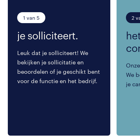
1 van 5
2 v
je solliciteert.
het
co
Leuk dat je solliciteert! We
bekijken je sollicitatie en
Onze 
beoordelen of je geschikt bent
We be
voor de functie en het bedrijf.
je ca