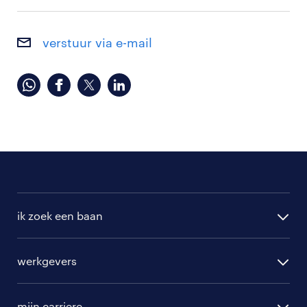
verstuur via e-mail
ik zoek een baan
alle vacatures
werkgevers
randstad operational
vacature aanmelden
randstad professional
mijn carriere