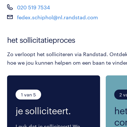
020 519 7534
fedex.schiphol@nl.randstad.com
het sollicitatieproces
Zo verloopt het solliciteren via Randstad. Ontde
hoe we jou kunnen helpen om een baan te vinde
1 van 5
2 v
je solliciteert.
het
co
Leuk dat je solliciteert! We