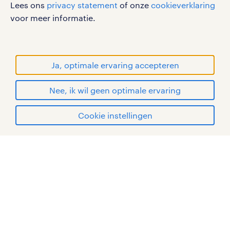
Lees ons
privacy statement
of onze
cookieverklaring
werken bij randstad
voor meer informatie.
gebruikersvoorwaarden
privacystatement
cookies
Ja, optimale ervaring accepteren
disclaimer
Nee, ik wil geen optimale ervaring
sitemap
solliciteren
Cookie instellingen
RANDSTAD, HUMAN FORWARD en SHAPING THE
WORLD OF WORK zijn geregistreerde
mijn randstad
handelsmerken van Randstad N.V.
© Randstad 2026