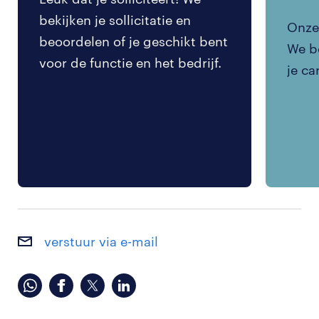
bekijken je sollicitatie en
Onze 
beoordelen of je geschikt bent
We be
voor de functie en het bedrijf.
je ca
verstuur via e-mail