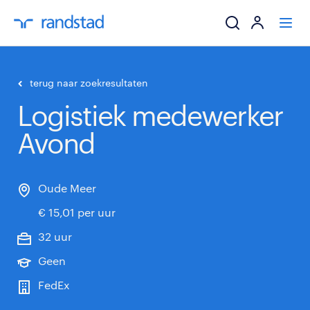
ik zoek een baa
terug naar zoekresultaten
Logistiek medewerker
werkgevers
Avond
mijn carrière
over randstad
Oude Meer
€ 15,01 per uur
32 uur
Geen
FedEx