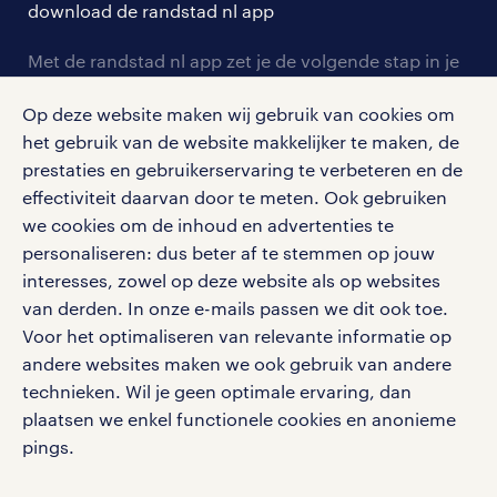
download de randstad nl app
tarieven
contact voor werkgevers
arbeidsvoorwaarden
personeel gezocht
Met de randstad nl app zet je de volgende stap in je
onze vestigingen
blogs en artikelen
carrière. Bekijk je rooster of salaris, zoek vacatures
aanmelden nieuwsbrief
Op deze website maken wij gebruik van cookies om
en ontvang berichten van je intercedent.
pers
salarischecker
het gebruik van de website makkelijker te maken, de
Eenvoudig, snel en overal.
klachten en misstanden
prestaties en gebruikerservaring te verbeteren en de
bruto-netto calculator
apple app store
effectiviteit daarvan door te meten. Ook gebruiken
google play store
we cookies om de inhoud en advertenties te
personaliseren: dus beter af te stemmen op jouw
interesses, zowel op deze website als op websites
van derden. In onze e-mails passen we dit ook toe.
Voor het optimaliseren van relevante informatie op
social media
andere websites maken we ook gebruik van andere
Volg ons voor de leukste content omtrent
technieken. Wil je geen optimale ervaring, dan
vacatures, solliciteren en inspiratie.
plaatsen we enkel functionele cookies en anonieme
pings.