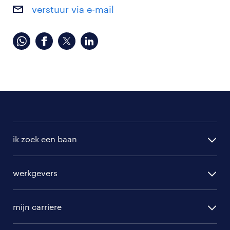
verstuur via e-mail
ik zoek een baan
alle vacatures
werkgevers
randstad operational
vacature aanmelden
randstad professional
mijn carriere
algemene voorwaarden
randstad digital