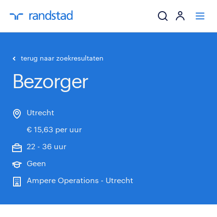
ik zoek een baa
terug naar zoekresultaten
Bezorger
werkgevers
mijn carrière
Utrecht
€ 15,63 per uur
over randstad
22 - 36 uur
Geen
Ampere Operations - Utrecht