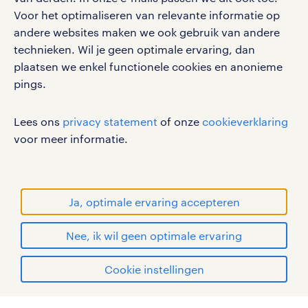
Voor het optimaliseren van relevante informatie op
Volg ons voor de leukste content omtrent
andere websites maken we ook gebruik van andere
vacatures, solliciteren en inspiratie.
technieken. Wil je geen optimale ervaring, dan
plaatsen we enkel functionele cookies en anonieme
pings.
werken bij randstad
Lees ons
privacy statement
of onze
cookieverklaring
gebruikersvoorwaarden
voor meer informatie.
privacystatement
cookies
disclaimer
Ja, optimale ervaring accepteren
sitemap
Nee, ik wil geen optimale ervaring
RANDSTAD, HUMAN FORWARD en SHAPING THE
WORLD OF WORK zijn geregistreerde
solliciteren
Cookie instellingen
handelsmerken van Randstad N.V.
mijn randstad