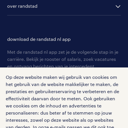
ontwikkeling
hr-diensten
over randstad
populaire bedrijven
communities
branches
over randstad
careers for expats
opleidingen en trainingen
hr-kenniscentrum
contact voor talent
solliciteren
download de randstad nl app
tarieven
contact voor werkgevers
arbeidsvoorwaarden
personeel gezocht
Met de randstad nl app zet je de volgende stap in je
onze vestigingen
blogs en artikelen
carrière. Bekijk je rooster of salaris, zoek vacatures
aanmelden nieuwsbrief
en ontvang berichten van je intercedent.
pers
salarischecker
Eenvoudig, snel en overal.
Op deze website maken wij gebruik van cookies om
klachten en misstanden
bruto-netto calculator
apple app store
het gebruik van de website makkelijker te maken, de
prestaties en gebruikerservaring te verbeteren en de
google play store
effectiviteit daarvan door te meten. Ook gebruiken
we cookies om de inhoud en advertenties te
personaliseren: dus beter af te stemmen op jouw
interesses, zowel op deze website als op websites
social media
van derden. In onze e-mails passen we dit ook toe.