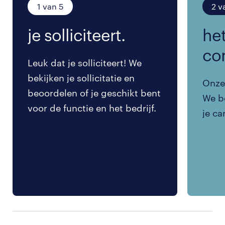
1 van 5
2 v
je solliciteert.
het
co
Leuk dat je solliciteert! We
bekijken je sollicitatie en
Onze 
beoordelen of je geschikt bent
We be
voor de functie en het bedrijf.
je ca