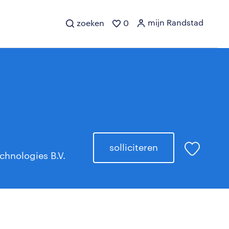
mijn Randstad
zoeken
0
solliciteren
chnologies B.V.