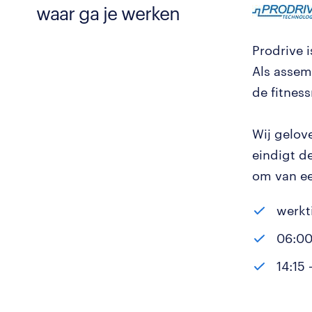
waar ga je werken
Prodrive 
Als assem
de fitness
Wij gelov
eindigt d
om van ee
werkti
06:00
14:15 