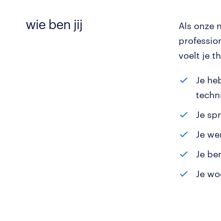
wie ben jij
Als onze 
professio
voelt je t
Je he
techn
Je sp
Je we
Je be
Je wo