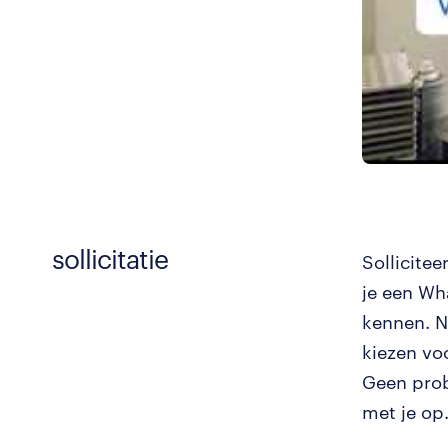
sollicitatie
Sollicite
je een Wh
kennen. N
kiezen vo
Geen prob
met je op