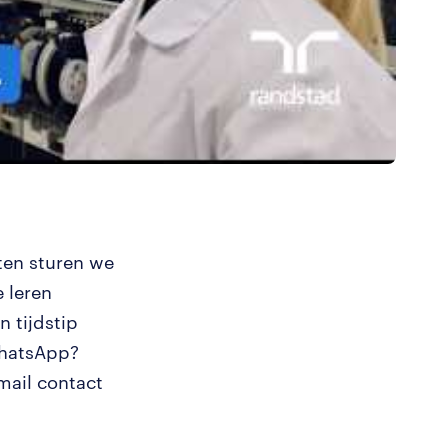
uten sturen we
 leren
 tijdstip
WhatsApp?
mail contact