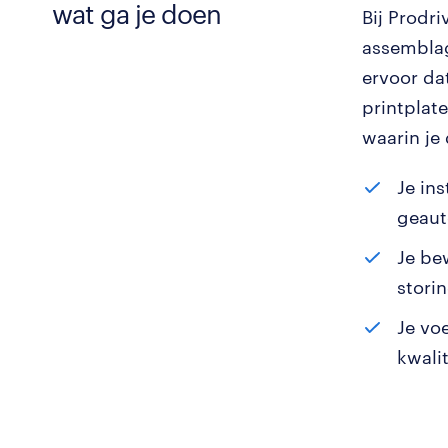
wat ga je doen
Bij Prodri
assemblag
ervoor da
printplat
waarin je
Je in
geaut
Je be
stori
Je vo
kwalit