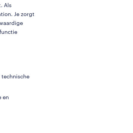
. Als
ion. Je zorgt
gwaardige
functie
e technische
e en