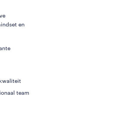
ve
mindset en
ante
kwaliteit
tionaal team