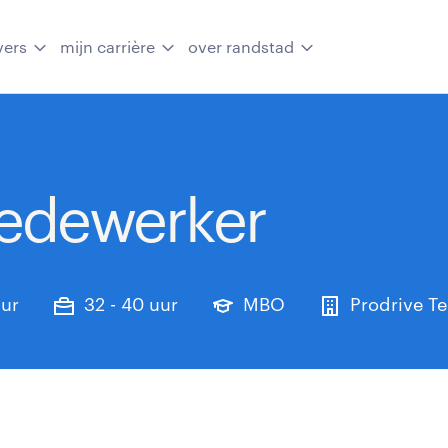
vers
mijn carrière
over randstad
edewerker
uur
32 - 40 uur
MBO
Prodrive Te