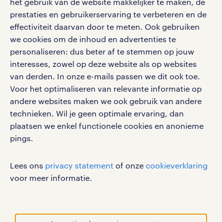
het gebruik van de website makkelijker te maken, de
Eenvoudig, snel en overal.
klachten en misstanden
prestaties en gebruikerservaring te verbeteren en de
bruto-netto calculator
apple app store
effectiviteit daarvan door te meten. Ook gebruiken
google play store
we cookies om de inhoud en advertenties te
personaliseren: dus beter af te stemmen op jouw
interesses, zowel op deze website als op websites
van derden. In onze e-mails passen we dit ook toe.
Voor het optimaliseren van relevante informatie op
social media
andere websites maken we ook gebruik van andere
Volg ons voor de leukste content omtrent
technieken. Wil je geen optimale ervaring, dan
vacatures, solliciteren en inspiratie.
plaatsen we enkel functionele cookies en anonieme
pings.
Lees ons
privacy statement
of onze
cookieverklaring
werken bij randstad
voor meer informatie.
gebruikersvoorwaarden
privacystatement
cookies