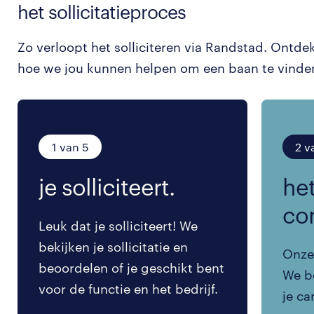
het sollicitatieproces
Zo verloopt het solliciteren via Randstad. Ontde
hoe we jou kunnen helpen om een baan te vinde
1 van 5
2 v
je solliciteert.
het
co
Leuk dat je solliciteert! We
bekijken je sollicitatie en
Onze 
beoordelen of je geschikt bent
We be
voor de functie en het bedrijf.
je ca