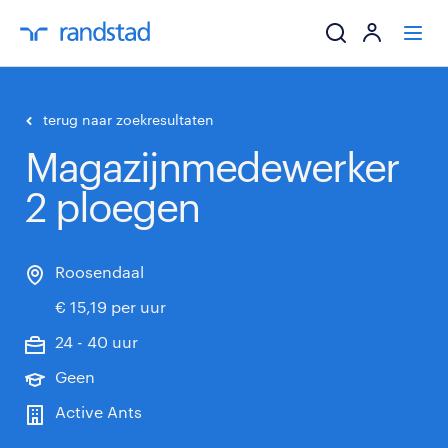
ik zoek een baa
terug naar zoekresultaten
Magazijnmedewerker
werkgevers
2 ploegen
mijn carrière
over randstad
Roosendaal
€ 15,19 per uur
24 - 40 uur
Geen
Active Ants