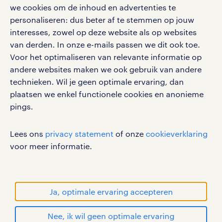
google play store
we cookies om de inhoud en advertenties te
personaliseren: dus beter af te stemmen op jouw
interesses, zowel op deze website als op websites
van derden. In onze e-mails passen we dit ook toe.
Voor het optimaliseren van relevante informatie op
social media
andere websites maken we ook gebruik van andere
Volg ons voor de leukste content omtrent
technieken. Wil je geen optimale ervaring, dan
vacatures, solliciteren en inspiratie.
plaatsen we enkel functionele cookies en anonieme
pings.
Lees ons
privacy statement
of onze
cookieverklaring
werken bij randstad
voor meer informatie.
gebruikersvoorwaarden
privacystatement
cookies
Ja, optimale ervaring accepteren
disclaimer
Nee, ik wil geen optimale ervaring
sitemap