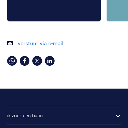
verstuur via e-mail
ik zoek een baan