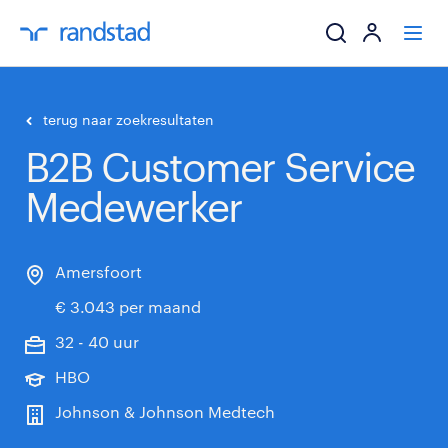
ik zoek een baa
terug naar zoekresultaten
B2B Customer Service
werkgevers
Medewerker
mijn carrière
over randstad
Amersfoort
€ 3.043 per maand
32 - 40 uur
HBO
Johnson & Johnson Medtech