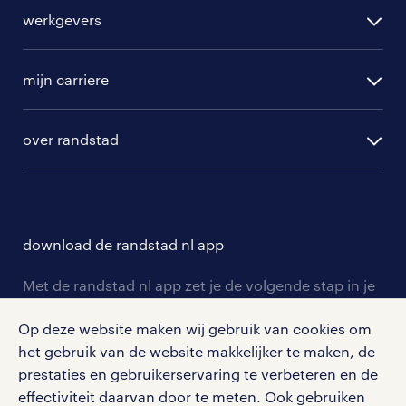
alle vacatures
werkgevers
randstad operational
vacature aanmelden
randstad professional
mijn carriere
algemene voorwaarden
randstad digital
ontwikkeling
hr-diensten
over randstad
populaire bedrijven
communities
branches
over randstad
careers for expats
opleidingen en trainingen
hr-kenniscentrum
contact voor talent
solliciteren
download de randstad nl app
tarieven
contact voor werkgevers
arbeidsvoorwaarden
personeel gezocht
Met de randstad nl app zet je de volgende stap in je
onze vestigingen
blogs en artikelen
carrière. Bekijk je rooster of salaris, zoek vacatures
aanmelden nieuwsbrief
Op deze website maken wij gebruik van cookies om
en ontvang berichten van je intercedent.
pers
salarischecker
het gebruik van de website makkelijker te maken, de
Eenvoudig, snel en overal.
klachten en misstanden
prestaties en gebruikerservaring te verbeteren en de
bruto-netto calculator
apple app store
effectiviteit daarvan door te meten. Ook gebruiken