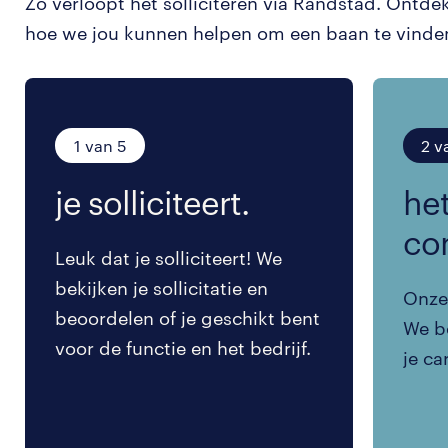
Zo verloopt het solliciteren via Randstad. Ontde
hoe we jou kunnen helpen om een baan te vinde
1 van 5
2 v
je solliciteert.
het
co
Leuk dat je solliciteert! We
bekijken je sollicitatie en
Onze 
beoordelen of je geschikt bent
We be
voor de functie en het bedrijf.
je ca