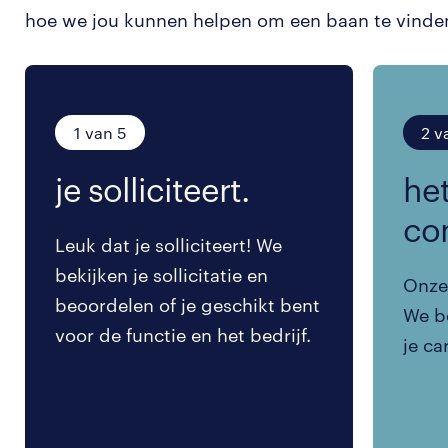
hoe we jou kunnen helpen om een baan te vinde
1 van 5
2 v
je solliciteert.
het
co
Leuk dat je solliciteert! We
bekijken je sollicitatie en
Onze 
beoordelen of je geschikt bent
We be
voor de functie en het bedrijf.
je ca