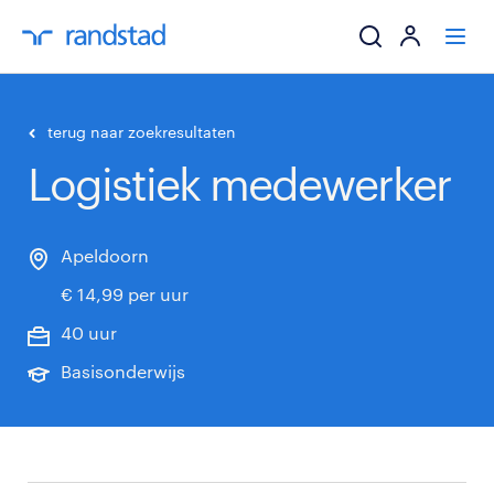
ik zoek een baa
terug naar zoekresultaten
Logistiek medewerker
werkgevers
mijn carrière
Apeldoorn
€ 14,99 per uur
over randstad
40 uur
Basisonderwijs