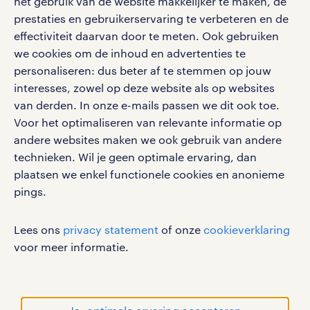
het gebruik van de website makkelijker te maken, de
prestaties en gebruikerservaring te verbeteren en de
effectiviteit daarvan door te meten. Ook gebruiken
we cookies om de inhoud en advertenties te
personaliseren: dus beter af te stemmen op jouw
social media
interesses, zowel op deze website als op websites
Volg ons voor de leukste content omtrent
van derden. In onze e-mails passen we dit ook toe.
vacatures, solliciteren en inspiratie.
Voor het optimaliseren van relevante informatie op
andere websites maken we ook gebruik van andere
technieken. Wil je geen optimale ervaring, dan
plaatsen we enkel functionele cookies en anonieme
pings.
werken bij randstad
gebruikersvoorwaarden
Lees ons
privacy statement
of onze
cookieverklaring
privacystatement
voor meer informatie.
cookies
disclaimer
sitemap