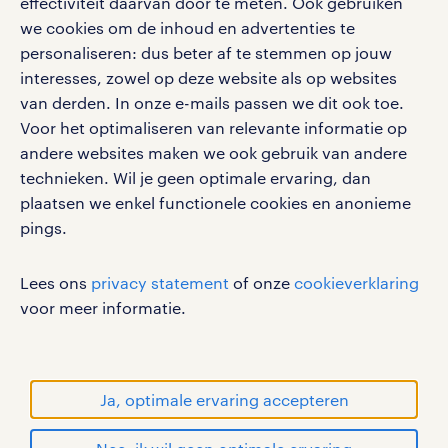
effectiviteit daarvan door te meten. Ook gebruiken
google play store
we cookies om de inhoud en advertenties te
personaliseren: dus beter af te stemmen op jouw
interesses, zowel op deze website als op websites
van derden. In onze e-mails passen we dit ook toe.
Voor het optimaliseren van relevante informatie op
social media
andere websites maken we ook gebruik van andere
Volg ons voor de leukste content omtrent
technieken. Wil je geen optimale ervaring, dan
vacatures, solliciteren en inspiratie.
plaatsen we enkel functionele cookies en anonieme
pings.
Lees ons
privacy statement
of onze
cookieverklaring
werken bij randstad
voor meer informatie.
gebruikersvoorwaarden
privacystatement
cookies
Ja, optimale ervaring accepteren
disclaimer