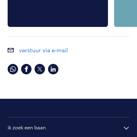
verstuur via e-mail
ik zoek een baan