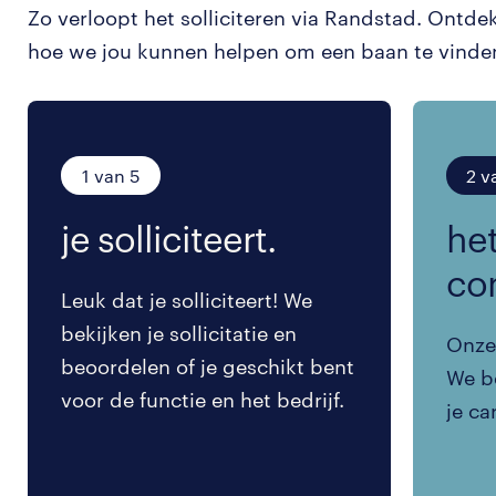
Zo verloopt het solliciteren via Randstad. Ontde
hoe we jou kunnen helpen om een baan te vinde
1 van 5
2 v
je solliciteert.
het
co
Leuk dat je solliciteert! We
bekijken je sollicitatie en
Onze 
beoordelen of je geschikt bent
We be
voor de functie en het bedrijf.
je ca