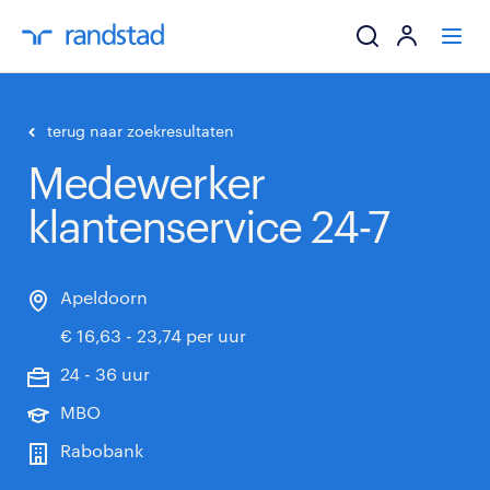
ik zoek een baa
terug naar zoekresultaten
Medewerker
werkgevers
klantenservice 24-7
mijn carrière
over randstad
Apeldoorn
€ 16,63 - 23,74 per uur
24 - 36 uur
MBO
Rabobank