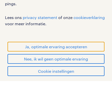
pings.
Lees ons
privacy statement
of onze
cookieverklaring
werken bij randstad
voor meer informatie.
gebruikersvoorwaarden
privacystatement
cookies
Ja, optimale ervaring accepteren
disclaimer
Nee, ik wil geen optimale ervaring
sitemap
solliciteren
Cookie instellingen
RANDSTAD, HUMAN FORWARD en SHAPING THE
WORLD OF WORK zijn geregistreerde
mijn randstad
handelsmerken van Randstad N.V.
© Randstad 2026