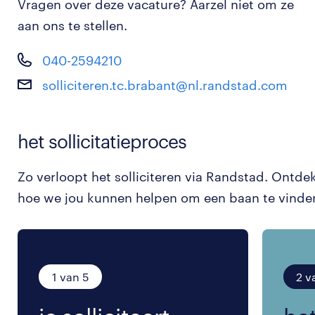
Vragen over deze vacature? Aarzel niet om ze
aan ons te stellen.
040-2594210
solliciteren.tc.brabant@nl.randstad.com
het sollicitatieproces
Zo verloopt het solliciteren via Randstad. Ontde
hoe we jou kunnen helpen om een baan te vinde
1 van 5
2 v