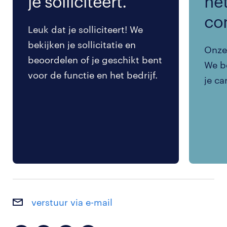
je solliciteert.
het
co
Leuk dat je solliciteert! We
bekijken je sollicitatie en
Onze 
beoordelen of je geschikt bent
We be
voor de functie en het bedrijf.
je ca
verstuur via e-mail