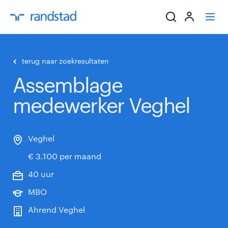
ik zoek een baa
terug naar zoekresultaten
Assemblage
werkgevers
medewerker Veghel
mijn carrière
over randstad
Veghel
€ 3.100 per maand
40 uur
MBO
Ahrend Veghel