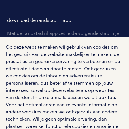
over randstad
careers for expats
opleidingen en trainingen
hr-kenniscentrum
contact voor talent
solliciteren
download de randstad nl app
tarieven
contact voor werkgevers
arbeidsvoorwaarden
personeel gezocht
Met de randstad nl app zet je de volgende stap in je
onze vestigingen
blogs en artikelen
carrière. Bekijk je rooster of salaris, zoek vacatures
aanmelden nieuwsbrief
Op deze website maken wij gebruik van cookies om
en ontvang berichten van je intercedent.
pers
salarischecker
het gebruik van de website makkelijker te maken, de
Eenvoudig, snel en overal.
klachten en misstanden
prestaties en gebruikerservaring te verbeteren en de
bruto-netto calculator
apple app store
effectiviteit daarvan door te meten. Ook gebruiken
google play store
we cookies om de inhoud en advertenties te
personaliseren: dus beter af te stemmen op jouw
interesses, zowel op deze website als op websites
van derden. In onze e-mails passen we dit ook toe.
Voor het optimaliseren van relevante informatie op
social media
andere websites maken we ook gebruik van andere
Volg ons voor de leukste content omtrent
technieken. Wil je geen optimale ervaring, dan
vacatures, solliciteren en inspiratie.
plaatsen we enkel functionele cookies en anonieme