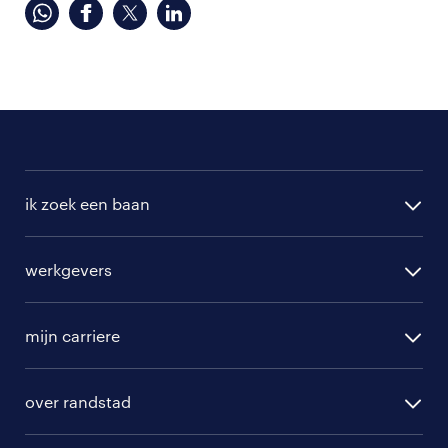
ik zoek een baan
alle vacatures
werkgevers
randstad operational
vacature aanmelden
randstad professional
mijn carriere
algemene voorwaarden
randstad digital
ontwikkeling
hr-diensten
over randstad
populaire bedrijven
communities
branches