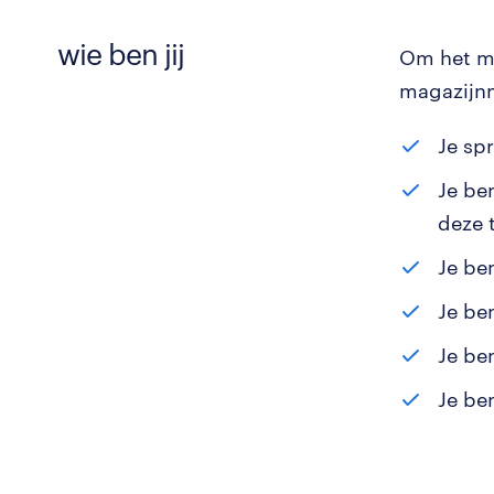
wie ben jij
Om het ma
magazijnm
Je sp
Je ben
deze 
Je be
Je be
Je be
Je be