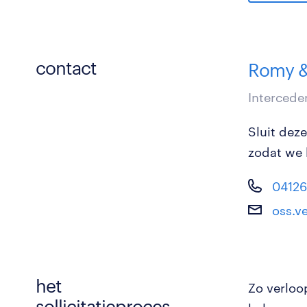
contact
Romy &
Intercede
Sluit dez
zodat we 
0412
oss.v
het
Zo verloo
sollicitatieproces