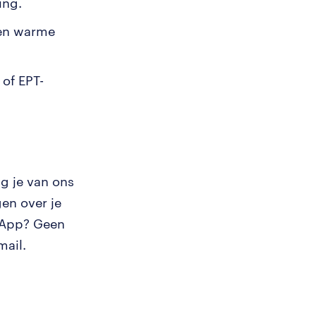
ing.
een warme
 of EPT-
g je van ons
en over je
tsApp? Geen
mail.