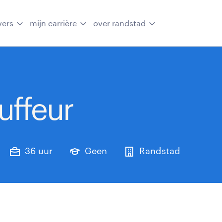
vers
mijn carrière
over randstad
uffeur
36 uur
Geen
Randstad