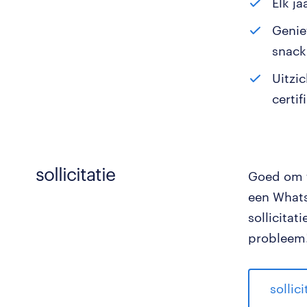
Elk j
Genie
snack
Uitzi
certif
sollicitatie
Goed om t
een Whats
sollicita
probleem!
sollic