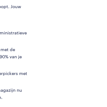
loopt. Jouw
ministratieve
 met de
-90% van je
derpickers met
magazijn nu
n.