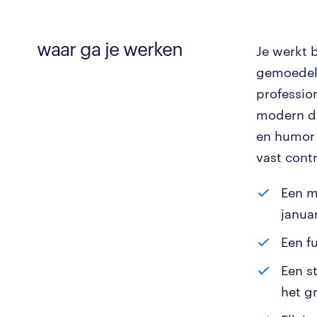
waar ga je werken
Je werkt 
gemoedeli
professio
modern di
en humor 
vast cont
Een m
januar
Een f
Een s
het gr