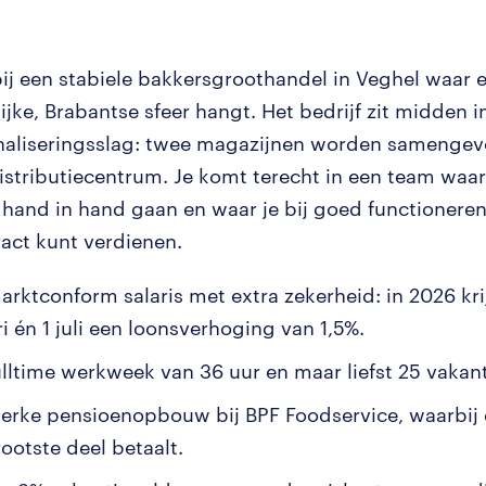
bij een stabiele bakkersgroothandel in Veghel waar 
jke, Brabantse sfeer hangt. Het bedrijf zit midden i
naliseringsslag: twee magazijnen worden samengev
stributiecentrum. Je komt terecht in een team waa
hand in hand gaan en waar je bij goed functioneren
ract kunt verdienen.
arktconform salaris met extra zekerheid: in 2026 krij
i én 1 juli een loonsverhoging van 1,5%.
ulltime werkweek van 36 uur en maar liefst 25 vakan
terke pensioenopbouw bij BPF Foodservice, waarbij
ootste deel betaalt.