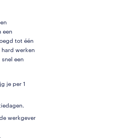
een
n een
oegd tot één
r hard werken
 snel een
g je per 1
tiedagen.
 de werkgever