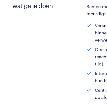
wat ga je doen
Samen met
focus lig
Veran
binne
verwe
Opsla
reacht
tijd).
Inter
hun h
Centr
de af