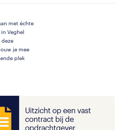
baan met échte
in Veghel
n deze
 bouw je mee
gende plek
Uitzicht op een vast
contract bij de
opdrachtgever