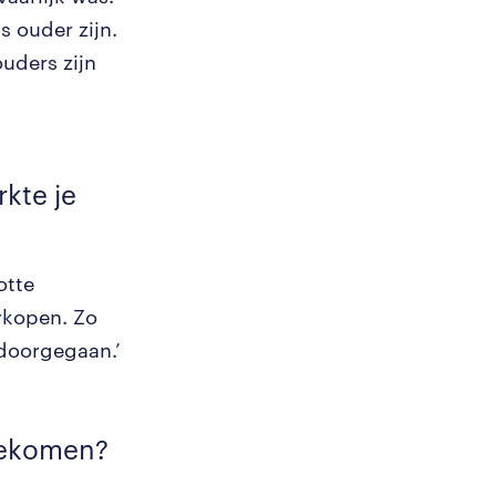
s ouder zijn.
uders zijn
rkte je
otte
rkopen. Zo
 doorgegaan.’
 gekomen?