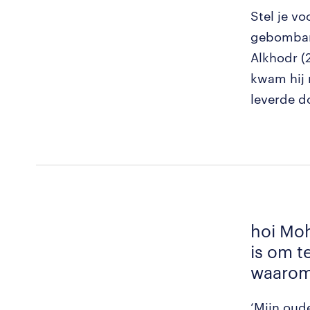
Stel je vo
gebombard
Alkhodr (2
kwam hij 
leverde d
hoi Moh
is om t
waarom 
‘Mijn oud