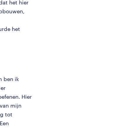
dat het hier
 opbouwen,
urde het
m ben ik
ier
oefenen. Hier
van mijn
g tot
 Een