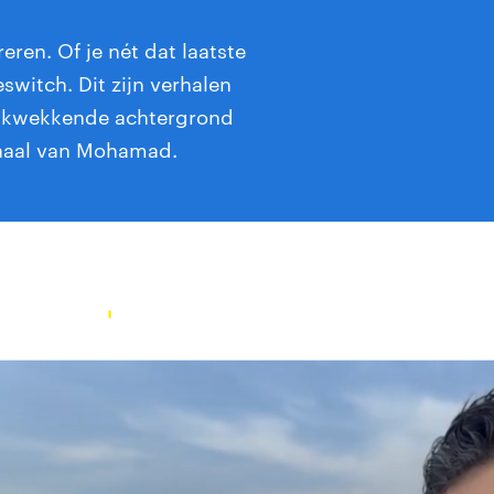
reren. Of je nét dat laatste
switch. Dit zijn verhalen
drukwekkende achtergrond
rhaal van Mohamad.