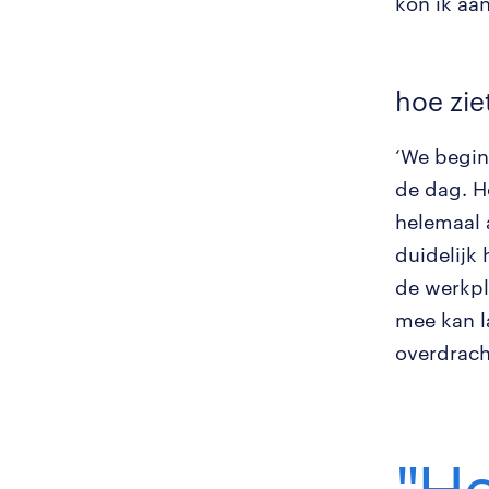
kon ik aan
hoe zie
‘We begin
de dag. Ho
helemaal 
duidelijk
de werkpla
mee kan l
overdrach
"He