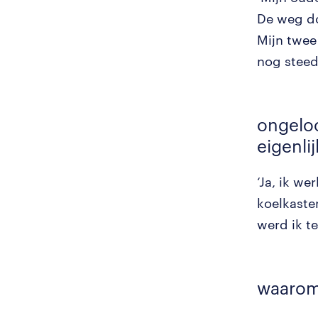
De weg do
Mijn twee
nog steeds
ongeloo
eigenli
‘Ja, ik w
koelkaste
werd ik t
waarom 