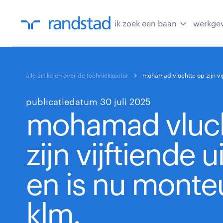
ik zoek een baan
werkge
alle artikelen over de technieksector
mohamad vluchtte op zijn vijf
publicatiedatum 30 juli 2025
mohamad vluch
zijn vijftiende ui
en is nu monteu
klm.