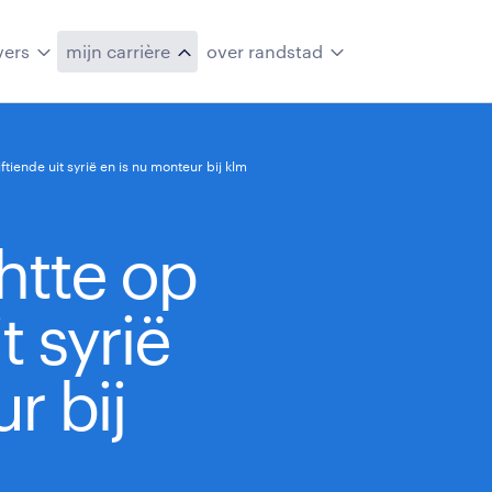
vers
mijn carrière
over randstad
tiende uit syrië en is nu monteur bij klm
tte op
t syrië
r bij