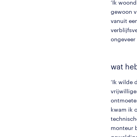
‘Ik woond
gewoon ve
vanuit ee
verblijfs
ongeveer 
wat heb
‘Ik wilde
vrijwilli
ontmoeten
kwam ik o
technisch
monteur bi