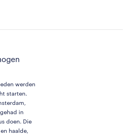
 mogen
gheden werden
ht starten.
msterdam,
 gehad in
us doen. Die
men haalde,