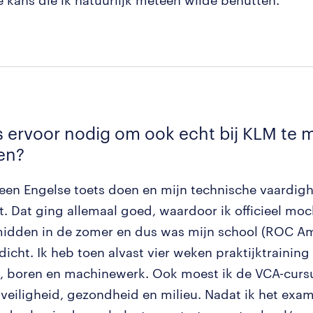
 kans die ik natuurlijk meteen wilde benutten.’
 ervoor nodig om ook echt bij KLM te
en?
 een Engelse toets doen en mijn technische vaardi
t. Dat ging allemaal goed, waardoor ik officieel moc
idden in de zomer en dus was mijn school (ROC A
dicht. Ik heb toen alvast vier weken praktijktraining
, boren en machinewerk. Ook moest ik de VCA-curs
 veiligheid, gezondheid en milieu. Nadat ik het exa