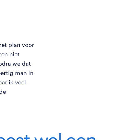
het plan voor
ren niet
odra we dat
eertig man in
ar ik veel
 de
best wel een