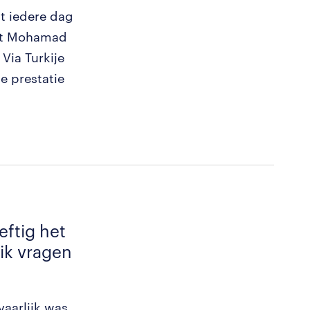
dt iedere dag
oot Mohamad
 Via Turkije
 prestatie
eftig het
ik vragen
?
aarlijk was.