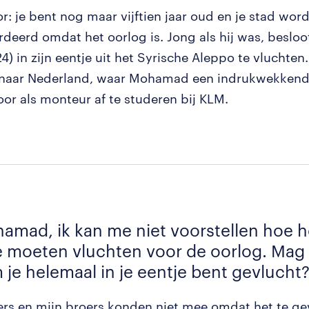
or: je bent nog maar vijftien jaar oud en je stad wor
eerd omdat het oorlog is. Jong als hij was, besl
4) in zijn eentje uit het Syrische Aleppo te vluchten.
naar Nederland, waar Mohamad een indrukwekkende
oor als monteur af te studeren bij KLM.
amad, ik kan me niet voorstellen hoe h
e moeten vluchten voor de oorlog. Mag 
je helemaal in je eentje bent gevlucht
ers en mijn broers konden niet mee omdat het te gev