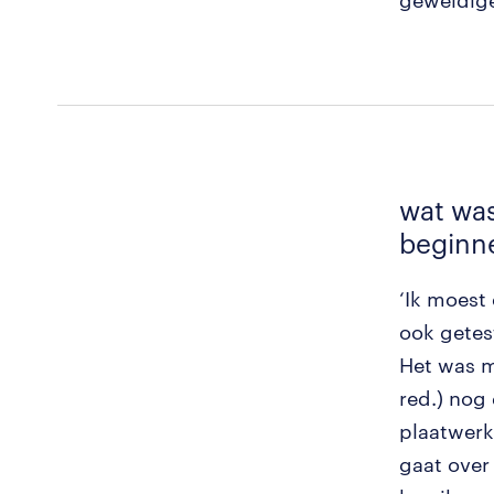
geweldige
wat was
beginn
‘Ik moest
ook getes
Het was m
red.) nog 
plaatwerk
gaat over