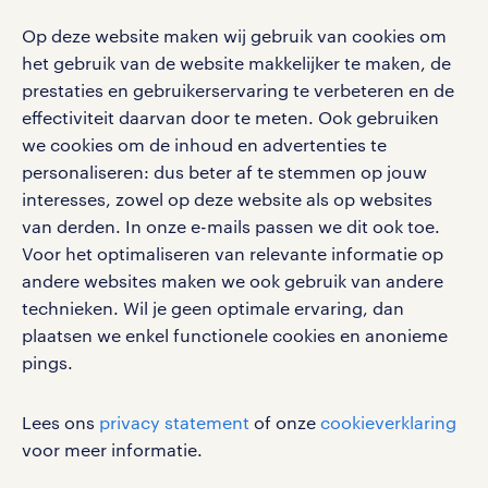
social media
Op deze website maken wij gebruik van cookies om
Volg ons voor de leukste content omtrent
het gebruik van de website makkelijker te maken, de
vacatures, solliciteren en inspiratie.
prestaties en gebruikerservaring te verbeteren en de
effectiviteit daarvan door te meten. Ook gebruiken
we cookies om de inhoud en advertenties te
personaliseren: dus beter af te stemmen op jouw
interesses, zowel op deze website als op websites
werken bij randstad
van derden. In onze e-mails passen we dit ook toe.
gebruikersvoorwaarden
Voor het optimaliseren van relevante informatie op
privacystatement
andere websites maken we ook gebruik van andere
cookies
technieken. Wil je geen optimale ervaring, dan
disclaimer
plaatsen we enkel functionele cookies en anonieme
pings.
sitemap
RANDSTAD, HUMAN FORWARD en SHAPING THE
Lees ons
privacy statement
of onze
cookieverklaring
WORLD OF WORK zijn geregistreerde
voor meer informatie.
handelsmerken van Randstad N.V.