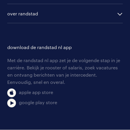
algemene voorwaarden
randstad digital
ontwikkeling
hr-diensten
over randstad
populaire bedrijven
communities
branches
over randstad
careers for expats
opleidingen en trainingen
hr-kenniscentrum
contact voor talent
solliciteren
download de randstad nl app
tarieven
contact voor werkgevers
arbeidsvoorwaarden
personeel gezocht
Met de randstad nl app zet je de volgende stap in je
onze vestigingen
blogs en artikelen
carrière. Bekijk je rooster of salaris, zoek vacatures
aanmelden nieuwsbrief
en ontvang berichten van je intercedent.
pers
salarischecker
Eenvoudig, snel en overal.
klachten en misstanden
bruto-netto calculator
apple app store
google play store