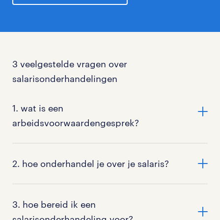
3 veelgestelde vragen over
salarisonderhandelingen
1. wat is een
arbeidsvoorwaardengesprek?
Een arbeidsvoorwaardengesprek is een gesprek
waarin je met je werkgever afspraken maakt over je
2. hoe onderhandel je over je salaris?
primaire en secundaire arbeidsvoorwaarden. De
gemaakte afspraken worden opgenomen in een
Laat tijdens het onderhandelingsgesprek over je
arbeidsovereenkomst
.
salaris je werkgever altijd het eerste bod doen.
3. hoe bereid ik een
Accepteer nooit het eerste bod. Geef als tegenbod
salarisonderhandeling voor?