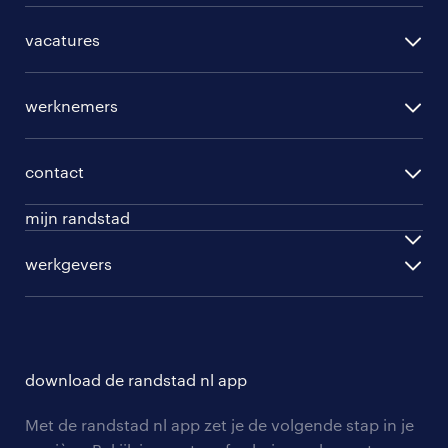
vacatures
per regio
werknemers
per functie
opleidingen
per vakgebied
contact
beroepskeuzetest
per topwerkgever
mijn randstad
werknemers
english speakers
inloggen
werkgevers
werkgevers
work for ukraine
inschrijven
personeel gezocht
vacature aanmelden
download de randstad nl app
nieuwsbrief
Met de randstad nl app zet je de volgende stap in je
algemene voorwaarden