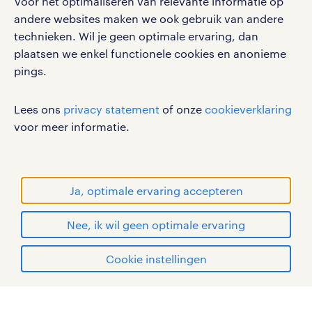
Voor het optimaliseren van relevante informatie op
privacystatement
andere websites maken we ook gebruik van andere
cookies
technieken. Wil je geen optimale ervaring, dan
disclaimer
plaatsen we enkel functionele cookies en anonieme
pings.
sitemap
RANDSTAD, HUMAN FORWARD en SHAPING THE
Lees ons
privacy statement
of onze
cookieverklaring
WORLD OF WORK zijn geregistreerde
voor meer informatie.
handelsmerken van Randstad N.V.
© Randstad 2026
Ja, optimale ervaring accepteren
Nee, ik wil geen optimale ervaring
Cookie instellingen
mijn randstad