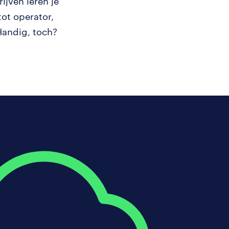
jven leren je
ot operator,
 Handig, toch?