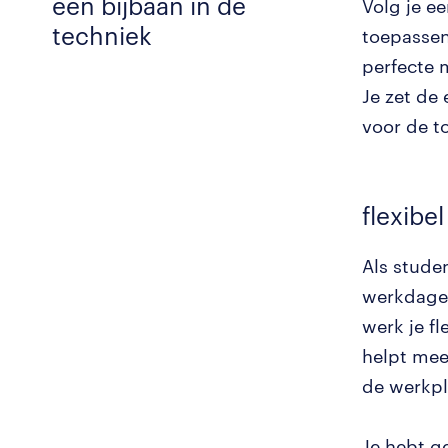
een bijbaan in de
Volg je ee
techniek
toepassen
perfecte m
Je zet de
voor de t
flexibel
Als stude
werkdagen
werk je fl
helpt mee
de werkpla
Je hebt g