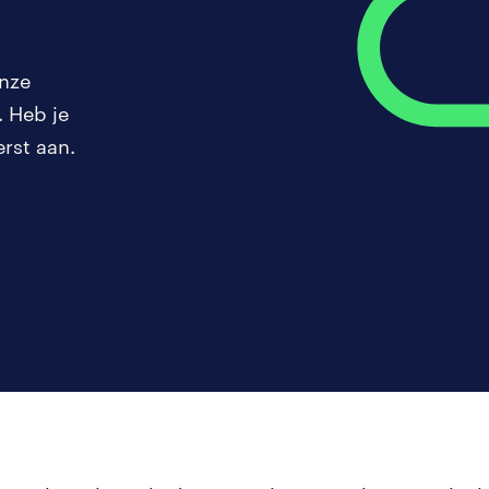
onze
. Heb je
rst aan.