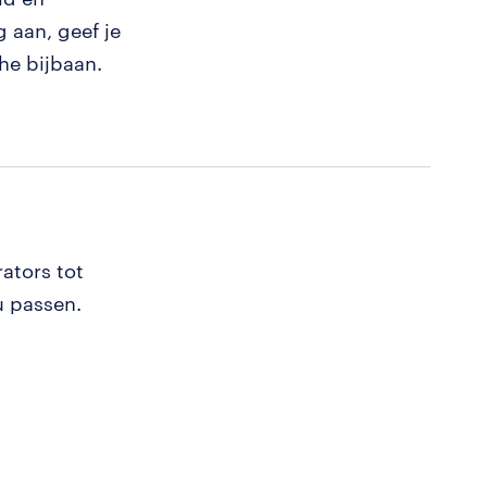
g aan, geef je
he bijbaan.
ators tot
u passen.