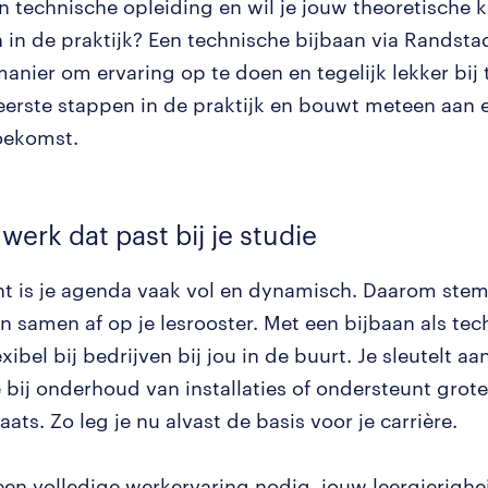
n technische opleiding en wil je jouw theoretische k
 in de praktijk? Een technische bijbaan via Randstad
anier om ervaring op te doen en tegelijk lekker bij 
 eerste stappen in de praktijk en bouwt meteen aan
oekomst.
 werk dat past bij je studie
nt is je agenda vaak vol en dynamisch. Daarom st
 samen af op je lesrooster. Met een bijbaan als te
exibel bij bedrijven bij jou in de buurt. Je sleutelt a
 bij onderhoud van installaties of ondersteunt grote
ats. Zo leg je nu alvast de basis voor je carrière.
een volledige werkervaring nodig, jouw leergierighe