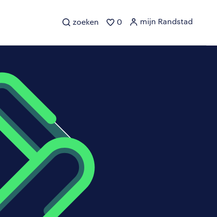
mijn Randstad
zoeken
0