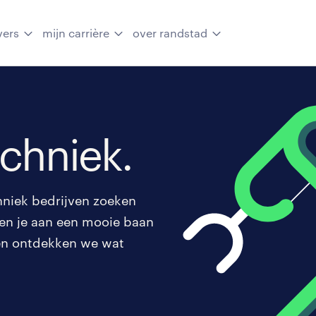
vers
mijn carrière
over randstad
echniek.
hniek bedrijven zoeken
lpen je aan een mooie baan
men ontdekken we wat