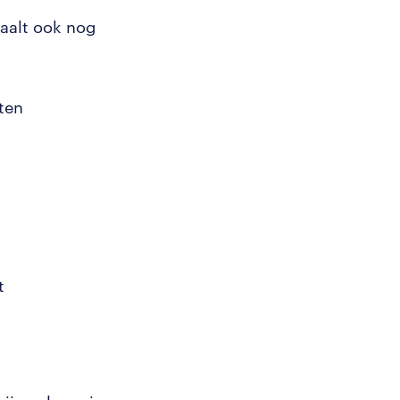
taalt ook nog
ten
t