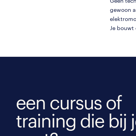
Geen tech
gewoon al
elektromo
Je bouwt 
een cursus of
training die bij 