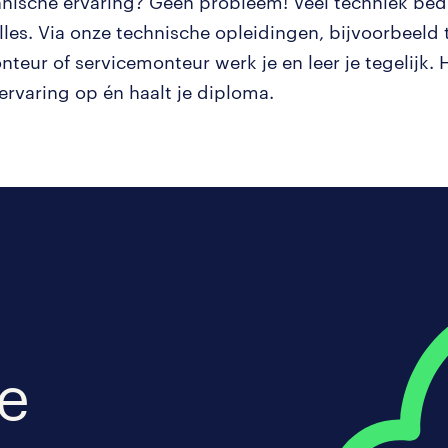
nische ervaring? Geen probleem! Veel techniek bedri
les. Via onze technische opleidingen, bijvoorbeeld t
nteur of servicemonteur werk je en leer je tegelijk.
ervaring op én haalt je diploma.
je