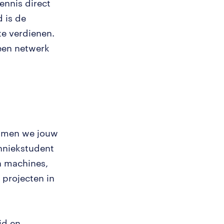
ennis direct
 is de
te verdienen.
 een netwerk
emmen we jouw
chniekstudent
an machines,
 projecten in
id en