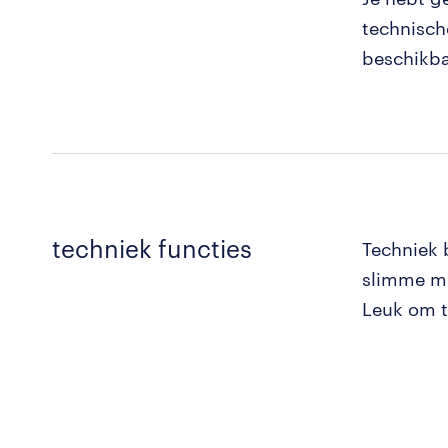
technische
beschikba
techniek functies
Techniek
slimme mo
Leuk om t