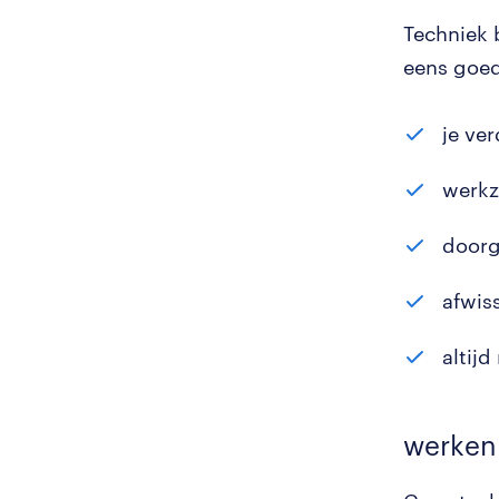
Techniek 
eens goed
je ve
werkz
doorgr
afwis
altij
werken