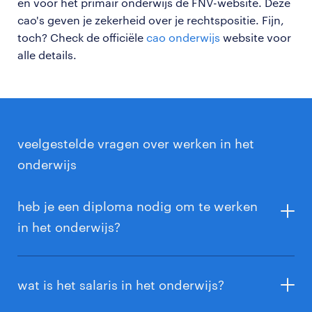
en voor het primair onderwijs de FNV-website. Deze
cao's geven je zekerheid over je rechtspositie. Fijn,
toch? Check de officiële
cao onderwijs
website voor
alle details.
veelgestelde vragen over werken in het
onderwijs
heb je een diploma nodig om te werken
in het onderwijs?
Een afgeronde HBO-opleiding leraar basisonderwijs
(pabo) is nodig om als leraar in het basisonderwijs te
wat is het salaris in het onderwijs?
mogen werken.