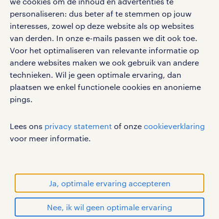
we cookies om de inhoud en advertenties te
personaliseren: dus beter af te stemmen op jouw
interesses, zowel op deze website als op websites
werken bij randstad
van derden. In onze e-mails passen we dit ook toe.
gebruikersvoorwaarden
Voor het optimaliseren van relevante informatie op
privacystatement
andere websites maken we ook gebruik van andere
cookies
technieken. Wil je geen optimale ervaring, dan
disclaimer
plaatsen we enkel functionele cookies en anonieme
pings.
sitemap
RANDSTAD, HUMAN FORWARD en SHAPING THE
Lees ons
privacy statement
of onze
cookieverklaring
WORLD OF WORK zijn geregistreerde
voor meer informatie.
handelsmerken van Randstad N.V.
© Randstad 2026
Ja, optimale ervaring accepteren
Nee, ik wil geen optimale ervaring