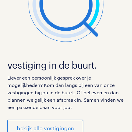
drenthe college
CVO
Daarnaast zijn er nog veel meer scholen die
openstaande onderwijs vacatures hebben via
Randstad. Als je hier vragen over hebt kun je deze
vestiging in de buurt.
direct bij de contactpersonen van Randstad vragen
die onderaan de
onderwijs vacatures
staan.
Liever een persoonlijk gesprek over je
mogelijkheden? Kom dan langs bij een van onze
vestigingen bij jou in de buurt. Of bel even en dan
plannen we gelijk een afspraak in. Samen vinden we
een passende baan voor jou!
bekijk alle vestigingen