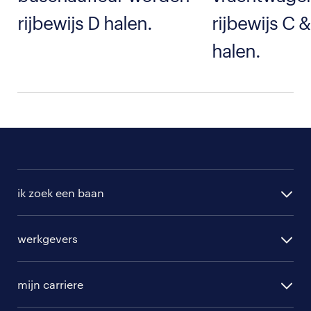
rijbewijs D halen.
rijbewijs C 
halen.
ik zoek een baan
alle vacatures
werkgevers
randstad operational
vacature aanmelden
randstad professional
mijn carriere
algemene voorwaarden