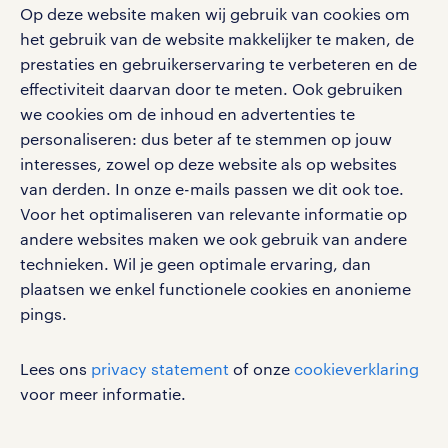
Op deze website maken wij gebruik van cookies om
Volg ons voor de leukste content omtrent
het gebruik van de website makkelijker te maken, de
vacatures, solliciteren en inspiratie.
prestaties en gebruikerservaring te verbeteren en de
effectiviteit daarvan door te meten. Ook gebruiken
we cookies om de inhoud en advertenties te
personaliseren: dus beter af te stemmen op jouw
interesses, zowel op deze website als op websites
werken bij randstad
van derden. In onze e-mails passen we dit ook toe.
gebruikersvoorwaarden
Voor het optimaliseren van relevante informatie op
privacystatement
andere websites maken we ook gebruik van andere
cookies
technieken. Wil je geen optimale ervaring, dan
disclaimer
plaatsen we enkel functionele cookies en anonieme
pings.
sitemap
RANDSTAD, HUMAN FORWARD en SHAPING THE
Lees ons
privacy statement
of onze
cookieverklaring
WORLD OF WORK zijn geregistreerde
voor meer informatie.
handelsmerken van Randstad N.V.