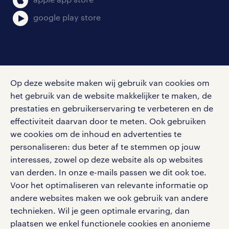
google play store
social media
Op deze website maken wij gebruik van cookies om
Volg ons voor de leukste content omtrent
het gebruik van de website makkelijker te maken, de
vacatures, solliciteren en inspiratie.
prestaties en gebruikerservaring te verbeteren en de
effectiviteit daarvan door te meten. Ook gebruiken
we cookies om de inhoud en advertenties te
personaliseren: dus beter af te stemmen op jouw
interesses, zowel op deze website als op websites
werken bij randstad
van derden. In onze e-mails passen we dit ook toe.
gebruikersvoorwaarden
Voor het optimaliseren van relevante informatie op
privacystatement
andere websites maken we ook gebruik van andere
cookies
technieken. Wil je geen optimale ervaring, dan
disclaimer
plaatsen we enkel functionele cookies en anonieme