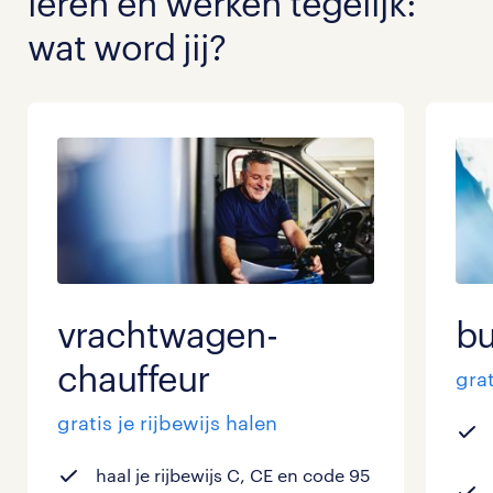
leren en werken tegelijk:
wat word jij?
vrachtwagen-
bu
chauffeur
grat
gratis je rijbewijs halen
haal je rijbewijs C, CE en code 95