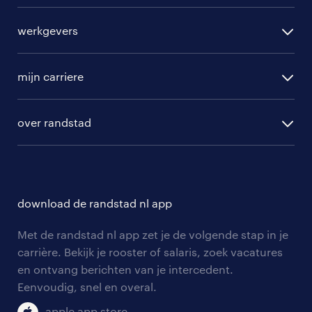
alle vacatures
werkgevers
randstad operational
vacature aanmelden
randstad professional
mijn carriere
algemene voorwaarden
randstad digital
ontwikkeling
hr-diensten
over randstad
populaire bedrijven
communities
branches
over randstad
careers for expats
opleidingen en trainingen
hr-kenniscentrum
contact voor talent
solliciteren
download de randstad nl app
tarieven
contact voor werkgevers
arbeidsvoorwaarden
personeel gezocht
Met de randstad nl app zet je de volgende stap in je
onze vestigingen
blogs en artikelen
carrière. Bekijk je rooster of salaris, zoek vacatures
aanmelden nieuwsbrief
en ontvang berichten van je intercedent.
pers
salarischecker
Eenvoudig, snel en overal.
klachten en misstanden
bruto-netto calculator
apple app store