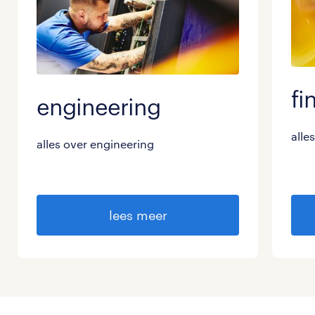
fi
engineering
alle
alles over engineering
lees meer