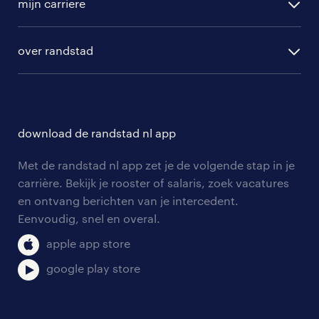
randstad professional
mijn carriere
algemene voorwaarden
randstad digital
ontwikkeling
hr-diensten
over randstad
populaire bedrijven
communities
branches
over randstad
careers for expats
opleidingen en trainingen
hr-kenniscentrum
contact voor talent
solliciteren
download de randstad nl app
tarieven
contact voor werkgevers
arbeidsvoorwaarden
personeel gezocht
Met de randstad nl app zet je de volgende stap in je
onze vestigingen
blogs en artikelen
carrière. Bekijk je rooster of salaris, zoek vacatures
aanmelden nieuwsbrief
en ontvang berichten van je intercedent.
pers
salarischecker
Eenvoudig, snel en overal.
klachten en misstanden
bruto-netto calculator
apple app store
google play store