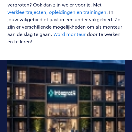
vergroten? Ook dan zijn we er voor je. Met
werkleertrajecten, opleidingen en trainingen
. In
jouw vakgebied of juist in een ander vakgebied. Zo
zijn er verschillende mogelijkheden om als monteur
aan de slag te gaan.
Word monteur
door te werken
én te leren!