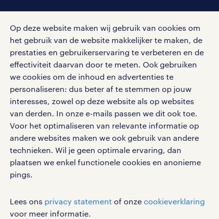
social media
Op deze website maken wij gebruik van cookies om
Volg ons voor de leukste content omtrent
het gebruik van de website makkelijker te maken, de
vacatures, solliciteren en inspiratie.
prestaties en gebruikerservaring te verbeteren en de
effectiviteit daarvan door te meten. Ook gebruiken
we cookies om de inhoud en advertenties te
personaliseren: dus beter af te stemmen op jouw
interesses, zowel op deze website als op websites
werken bij randstad
van derden. In onze e-mails passen we dit ook toe.
gebruikersvoorwaarden
Voor het optimaliseren van relevante informatie op
privacystatement
andere websites maken we ook gebruik van andere
cookies
technieken. Wil je geen optimale ervaring, dan
disclaimer
plaatsen we enkel functionele cookies en anonieme
pings.
sitemap
RANDSTAD, HUMAN FORWARD en SHAPING THE
Lees ons
privacy statement
of onze
cookieverklaring
WORLD OF WORK zijn geregistreerde
voor meer informatie.