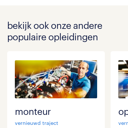
bekijk ook onze andere
populaire opleidingen
monteur
op
vernieuwd traject
ver