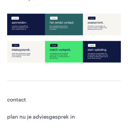
jou! Wij helpen je tot het eindresultaat: een diploma
traject de theorie op school éérst afrond en daarna
en een baan als monteur.
vooral via de praktijk gaat leren. Bij het reguliere
Zoek je een wat meer flexibel traject? Bekijk dan de
traject is de theorie en praktijk meer gecombineerd
informatie over het reguliere traject.
Zoek je een meer concreet traject? Bekijk dan de
en volg je gedurende 2 jaar regelmatig theorielessen
informatie van het versnelde traject.
op school.
Maak voor jezelf de afweging wat jij fijner vindt! En
natuurlijk afhankelijk van de mogelijkheden bij jou in
de buurt aangezien we maar op een
beperkt aantal
locaties
het versnelde traject aanbieden.
contact
plan nu je adviesgesprek in