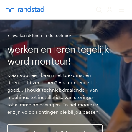
ik zoek een baa
werken & leren in de techniek
werken en leren tegelijk:
werkgevers
word monteur!
mijn carrière
Klaar voor een baan met toekomst én
over randstad
direct geld verdienen? Als monteur zit je
goed. Jij houdt techniek draaiende – van
machines tot installaties, van storingen
tot slimme oplossingen. En het mooie is:
er zijn volop richtingen die bij jou passen!