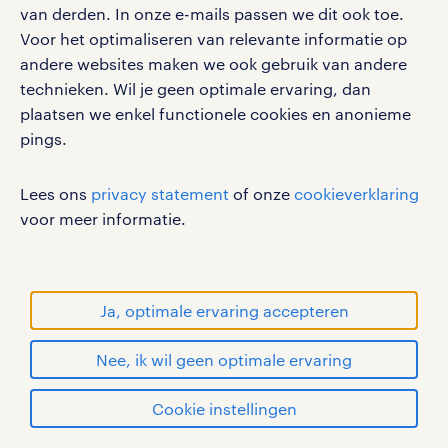
van derden. In onze e-mails passen we dit ook toe.
Voor het optimaliseren van relevante informatie op
andere websites maken we ook gebruik van andere
was een opleiding toch
technieken. Wil je geen optimale ervaring, dan
plaatsen we enkel functionele cookies en anonieme
niet helemaal wat je zocht?
pings.
Bekijk dan onze openstaande vacatures!
Lees ons
privacy statement
of onze
cookieverklaring
voor meer informatie.
Ja, optimale ervaring accepteren
Nee, ik wil geen optimale ervaring
zoeken
Cookie instellingen