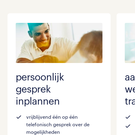
persoonlijk
a
gesprek
we
inplannen
tr
vrijblijvend één op één
telefonisch gesprek over de
mogelijkheden