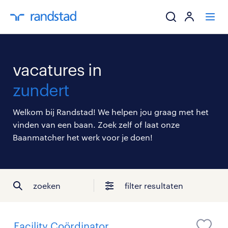
ik zoek een baa
vacatures in
werkgevers
zundert
mijn carrière
Welkom bij Randstad! We helpen jou graag met het
vinden van een baan. Zoek zelf of laat onze
over randstad
Baanmatcher het werk voor je doen!
zoeken
filter resultaten
Facility Coördinator