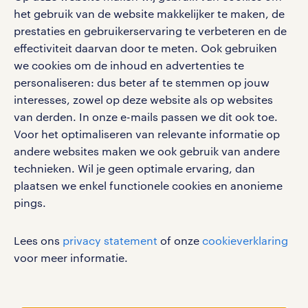
proces in het magazijn. Moet er wat
het gebruik van de website makkelijker te maken, de
social media
opgepakt worden? Dan doe je dat.
prestaties en gebruikerservaring te verbeteren en de
effectiviteit daarvan door te meten. Ook gebruiken
Zijn er problemen? Dan fix je ze. De
Volg ons voor de leukste content omtrent
we cookies om de inhoud en advertenties te
vraag is eerder, wat doet een
vacatures, solliciteren en inspiratie.
personaliseren: dus beter af te stemmen op jouw
logistiek medewerker niet?
interesses, zowel op deze website als op websites
van derden. In onze e-mails passen we dit ook toe.
magazijnmedewerker vacatures in
Voor het optimaliseren van relevante informatie op
Zundert
werken bij randstad
andere websites maken we ook gebruik van andere
Een magazijnmedewerker is een
gebruikersvoorwaarden
technieken. Wil je geen optimale ervaring, dan
plaatsen we enkel functionele cookies en anonieme
medewerker met een belangrijke
privacystatement
pings.
functie in het magazijn: jij zorgt dat
cookies
alle goederen die het magazijn
disclaimer
Lees ons
privacy statement
of onze
cookieverklaring
binnenkomen op de juiste plek
sitemap
voor meer informatie.
terechtkomen. Je neemt
RANDSTAD, HUMAN FORWARD en SHAPING THE
binnenkomende goederen dus
WORLD OF WORK zijn geregistreerde