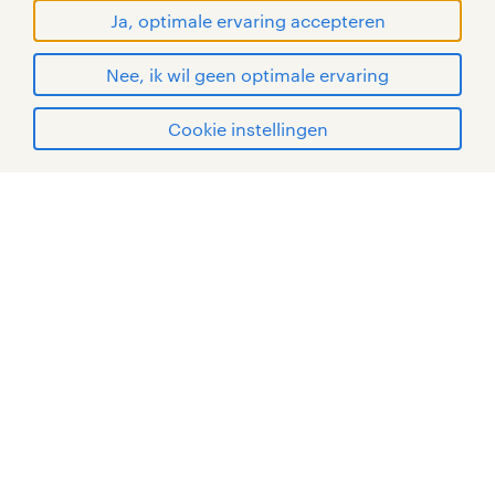
netjes aan en voert ze af. Zo houd je
handelsmerken van Randstad N.V.
Ja, optimale ervaring accepteren
alles opgeruimd in het magazijn!
© Randstad 2026
Nee, ik wil geen optimale ervaring
chauffeur groot rijbewijs vacatures
in Zundert
Cookie instellingen
Met een chauffeur ‘groot rijbewijs’
mijn randstad
wordt een chauffeur met rijbewijs C
bedoeld. Met dit rijbewijs bestuur je
vrachtwagens, tankwagens en LZV-
voertuigen. Als chauffeur groot
rijbewijs is het jouw
verantwoordelijkheid om een vracht
veilig en op tijd van A naar B te
vervoeren. Je legt vaak lange
afstanden af. Afhankelijk van je
werkgever rijd je binnen Nederland,