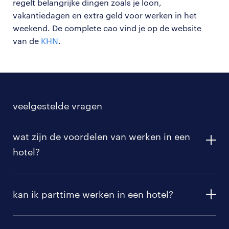
regelt belangrijke dingen zoals je loon,
vakantiedagen en extra geld voor werken in het
weekend. De complete cao vind je op de website
van de
KHN
.
veelgestelde vragen
wat zijn de voordelen van werken in een
hotel?
Werken in een hotel biedt een gezellige werksfeer
met leuke collega's, terwijl je tegelijkertijd je cv een
kan ik parttime werken in een hotel?
flinke boost geeft met vaardigheden zoals
gastvrijheid en proactiviteit. Dankzij de grote
Zeker! Bij Randstad hebben we zowel parttime