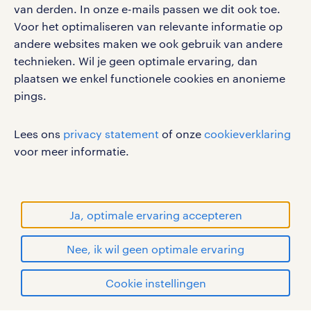
van derden. In onze e-mails passen we dit ook toe.
gebruikersvoorwaarden
Voor het optimaliseren van relevante informatie op
privacystatement
andere websites maken we ook gebruik van andere
cookies
technieken. Wil je geen optimale ervaring, dan
disclaimer
plaatsen we enkel functionele cookies en anonieme
pings.
sitemap
RANDSTAD, HUMAN FORWARD en SHAPING THE
Lees ons
privacy statement
of onze
cookieverklaring
WORLD OF WORK zijn geregistreerde
voor meer informatie.
handelsmerken van Randstad N.V.
© Randstad 2026
Ja, optimale ervaring accepteren
Nee, ik wil geen optimale ervaring
Cookie instellingen
mijn randstad