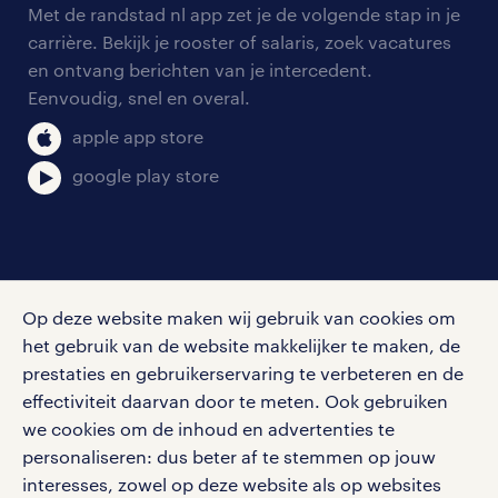
personeel gezocht
Met de randstad nl app zet je de volgende stap in je
onze vestigingen
blogs en artikelen
carrière. Bekijk je rooster of salaris, zoek vacatures
aanmelden nieuwsbrief
en ontvang berichten van je intercedent.
pers
salarischecker
Eenvoudig, snel en overal.
klachten en misstanden
bruto-netto calculator
apple app store
google play store
social media
Op deze website maken wij gebruik van cookies om
Volg ons voor de leukste content omtrent
het gebruik van de website makkelijker te maken, de
vacatures, solliciteren en inspiratie.
prestaties en gebruikerservaring te verbeteren en de
effectiviteit daarvan door te meten. Ook gebruiken
we cookies om de inhoud en advertenties te
personaliseren: dus beter af te stemmen op jouw
interesses, zowel op deze website als op websites
werken bij randstad