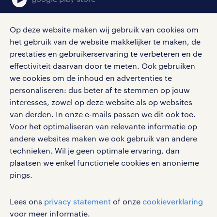
Op deze website maken wij gebruik van cookies om
het gebruik van de website makkelijker te maken, de
social media
prestaties en gebruikerservaring te verbeteren en de
effectiviteit daarvan door te meten. Ook gebruiken
Volg ons voor de leukste content omtrent
we cookies om de inhoud en advertenties te
vacatures, solliciteren en inspiratie.
personaliseren: dus beter af te stemmen op jouw
interesses, zowel op deze website als op websites
van derden. In onze e-mails passen we dit ook toe.
Voor het optimaliseren van relevante informatie op
werken bij randstad
andere websites maken we ook gebruik van andere
gebruikersvoorwaarden
technieken. Wil je geen optimale ervaring, dan
plaatsen we enkel functionele cookies en anonieme
privacystatement
pings.
cookies
disclaimer
Lees ons
privacy statement
of onze
cookieverklaring
sitemap
voor meer informatie.