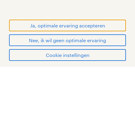
RANDSTAD, HUMAN FORWARD en SHAPING THE
WORLD OF WORK zijn geregistreerde
handelsmerken van Randstad N.V.
Ja, optimale ervaring accepteren
© Randstad 2026
Nee, ik wil geen optimale ervaring
Cookie instellingen
mijn randstad