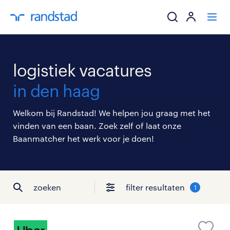
ik zoek een baa
logistiek vacatures
werkgevers
in den haag
mijn carrière
Welkom bij Randstad! We helpen jou graag met het
vinden van een baan. Zoek zelf of laat onze
over randstad
Baanmatcher het werk voor je doen!
zoeken
filter resultaten
1