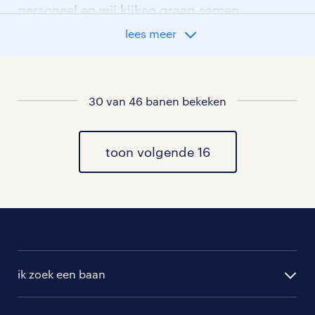
personeel en wij kijken graag samen
met je naar de organisatie die het beste
lees meer
bij je past. In ons overzicht van
vacatures vind je de meest recente
vacatures.
30 van 46 banen bekeken
toon volgende 16
ik zoek een baan
alle vacatures