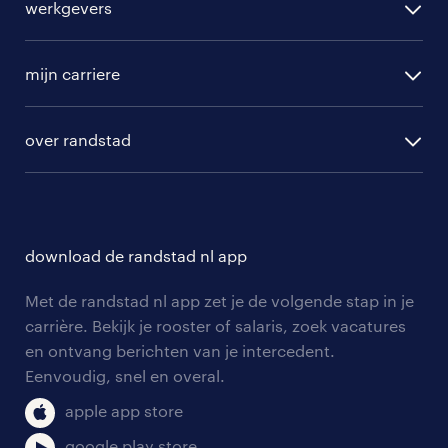
werkgevers
randstad operational
vacature aanmelden
randstad professional
mijn carriere
algemene voorwaarden
randstad digital
ontwikkeling
hr-diensten
over randstad
populaire bedrijven
communities
branches
over randstad
careers for expats
opleidingen en trainingen
hr-kenniscentrum
contact voor talent
solliciteren
download de randstad nl app
tarieven
contact voor werkgevers
arbeidsvoorwaarden
personeel gezocht
Met de randstad nl app zet je de volgende stap in je
onze vestigingen
blogs en artikelen
carrière. Bekijk je rooster of salaris, zoek vacatures
aanmelden nieuwsbrief
en ontvang berichten van je intercedent.
pers
salarischecker
Eenvoudig, snel en overal.
klachten en misstanden
bruto-netto calculator
apple app store
google play store