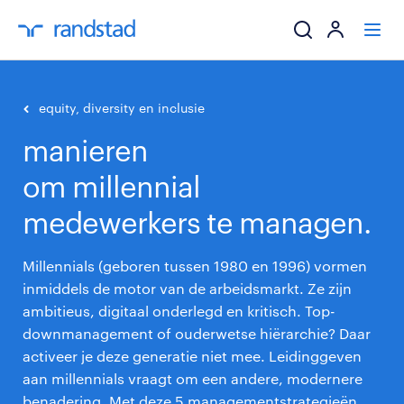
ik zoek een baa
equity, diversity en inclusie
manieren
werkgevers
om millennial
mijn carrière
medewerkers te managen.
over randstad
Millennials (geboren tussen 1980 en 1996) vormen
inmiddels de motor van de arbeidsmarkt. Ze zijn
ambitieus, digitaal onderlegd en kritisch. Top-
downmanagement of ouderwetse hiërarchie? Daar
activeer je deze generatie niet mee. Leidinggeven
aan millennials vraagt om een andere, modernere
benadering. Met deze 5 managementstrategieën