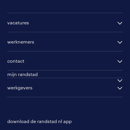
vacatures
per regio
werknemers
per functie
opleidingen
per vakgebied
contact
beroepskeuzetest
per topwerkgever
mijn randstad
werknemers
ontwikkel jezelf
inloggen
werkgevers
werkgevers
work for ukraine
inschrijven
personeel gezocht
vacature aanmelden
download de randstad nl app
nieuwsbrief