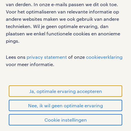
van derden. In onze e-mails passen we dit ook toe.
gebruikersvoorwaarden
Voor het optimaliseren van relevante informatie op
privacystatement
andere websites maken we ook gebruik van andere
cookies
technieken. Wil je geen optimale ervaring, dan
disclaimer
plaatsen we enkel functionele cookies en anonieme
pings.
sitemap
RANDSTAD, HUMAN FORWARD en SHAPING THE
Lees ons
privacy statement
of onze
cookieverklaring
WORLD OF WORK zijn geregistreerde
voor meer informatie.
handelsmerken van Randstad N.V.
© Randstad 2026
Ja, optimale ervaring accepteren
Nee, ik wil geen optimale ervaring
Cookie instellingen