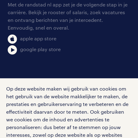
Met de randstad nl app zet je de volgende stap in je
algemene voorwaarden
carrière. Bekijk je rooster of salaris, zoek vacatures
en ontvang berichten van je intercedent.
Eenvoudig, snel en overal.
apple app store
google play store
social media
Op deze website maken wij gebruik van cookies om
Volg ons voor de leukste content omtrent
het gebruik van de website makkelijker te maken, de
vacatures, solliciteren en inspiratie.
prestaties en gebruikerservaring te verbeteren en de
effectiviteit daarvan door te meten. Ook gebruiken
we cookies om de inhoud en advertenties te
personaliseren: dus beter af te stemmen op jouw
interesses, zowel op deze website als op websites
werken bij randstad