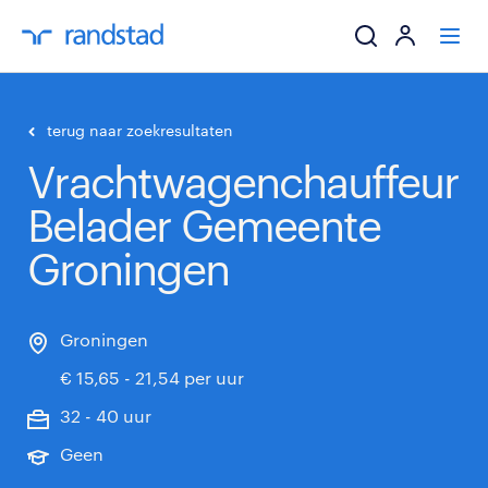
ik zoek een baa
terug naar zoekresultaten
Vrachtwagenchauffeur
werkgevers
Belader Gemeente
mijn carrière
Groningen
over randstad
Groningen
€ 15,65 - 21,54 per uur
32 - 40 uur
Geen