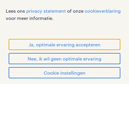
werken bij randstad
Lees ons
privacy statement
of onze
cookieverklaring
voor meer informatie.
gebruikersvoorwaarden
privacystatement
cookies
Ja, optimale ervaring accepteren
disclaimer
sitemap
Nee, ik wil geen optimale ervaring
RANDSTAD, HUMAN FORWARD en SHAPING THE
solliciteren
Cookie instellingen
WORLD OF WORK zijn geregistreerde
handelsmerken van Randstad N.V.
mijn randstad
© Randstad 2026