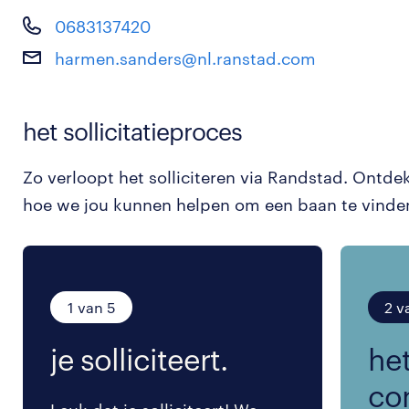
0683137420
harmen.sanders@nl.ranstad.com
het sollicitatieproces
Zo verloopt het solliciteren via Randstad. Ontde
hoe we jou kunnen helpen om een baan te vinde
1 van 5
2 v
je solliciteert.
het
co