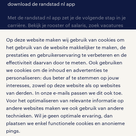
solliciteren
download de randstad nl app
tarieven
contact voor werkgevers
arbeidsvoorwaarden
personeel gezocht
Met de randstad nl app zet je de volgende stap in je
onze vestigingen
blogs en artikelen
carrière. Bekijk je rooster of salaris, zoek vacatures
aanmelden nieuwsbrief
en ontvang berichten van je intercedent.
pers
salarischecker
Op deze website maken wij gebruik van cookies om
Eenvoudig, snel en overal.
klachten en misstanden
het gebruik van de website makkelijker te maken, de
bruto-netto calculator
apple app store
prestaties en gebruikerservaring te verbeteren en de
google play store
effectiviteit daarvan door te meten. Ook gebruiken
we cookies om de inhoud en advertenties te
personaliseren: dus beter af te stemmen op jouw
interesses, zowel op deze website als op websites
van derden. In onze e-mails passen we dit ook toe.
social media
Voor het optimaliseren van relevante informatie op
Volg ons voor de leukste content omtrent
andere websites maken we ook gebruik van andere
vacatures, solliciteren en inspiratie.
technieken. Wil je geen optimale ervaring, dan
plaatsen we enkel functionele cookies en anonieme
pings.