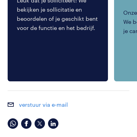
Leuk dat je solliciteert! We
bekijken je sollicitatie en
Onze 
beoordelen of je geschikt bent
We be
voor de functie en het bedrijf.
je ca
verstuur via e-mail