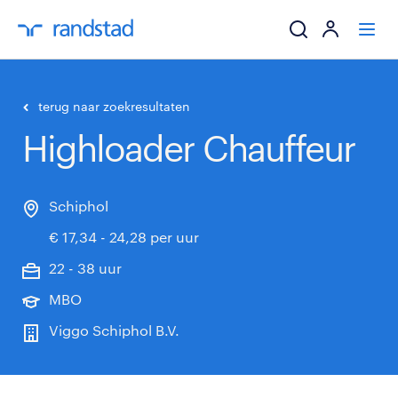
ik zoek een baa
terug naar zoekresultaten
Highloader Chauffeur
werkgevers
mijn carrière
Schiphol
€ 17,34 - 24,28 per uur
over randstad
22 - 38 uur
MBO
Viggo Schiphol B.V.