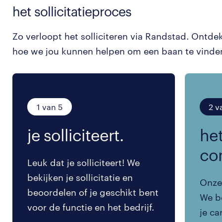
het sollicitatieproces
Zo verloopt het solliciteren via Randstad. Ontde
hoe we jou kunnen helpen om een baan te vinde
1 van 5
2 v
je solliciteert.
het
co
Leuk dat je solliciteert! We
bekijken je sollicitatie en
Onze 
beoordelen of je geschikt bent
We be
voor de functie en het bedrijf.
je ca