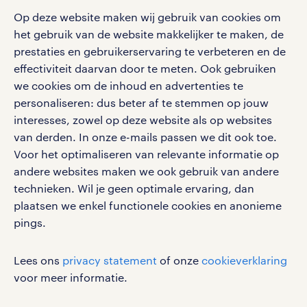
salarischecker
Eenvoudig, snel en overal.
Op deze website maken wij gebruik van cookies om
klachten en misstanden
bruto-netto calculator
apple app store
het gebruik van de website makkelijker te maken, de
prestaties en gebruikerservaring te verbeteren en de
google play store
effectiviteit daarvan door te meten. Ook gebruiken
we cookies om de inhoud en advertenties te
personaliseren: dus beter af te stemmen op jouw
interesses, zowel op deze website als op websites
social media
van derden. In onze e-mails passen we dit ook toe.
Voor het optimaliseren van relevante informatie op
Volg ons voor de leukste content omtrent
andere websites maken we ook gebruik van andere
vacatures, solliciteren en inspiratie.
technieken. Wil je geen optimale ervaring, dan
plaatsen we enkel functionele cookies en anonieme
pings.
werken bij randstad
Lees ons
privacy statement
of onze
cookieverklaring
gebruikersvoorwaarden
voor meer informatie.
privacystatement