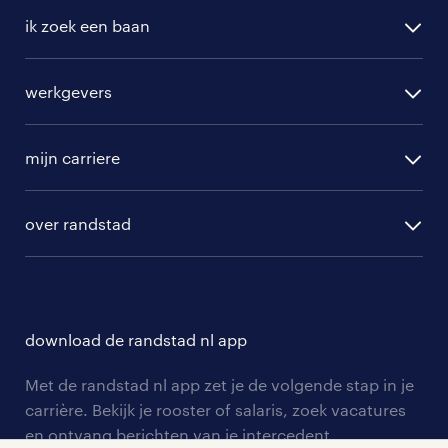
ik zoek een baan
alle vacatures
werkgevers
randstad operational
vacature aanmelden
randstad professional
mijn carriere
algemene voorwaarden
randstad digital
ontwikkeling
hr-diensten
over randstad
populaire bedrijven
communities
branches
over randstad
careers for expats
opleidingen en trainingen
hr-kenniscentrum
contact voor talent
solliciteren
download de randstad nl app
tarieven
contact voor werkgevers
arbeidsvoorwaarden
personeel gezocht
Met de randstad nl app zet je de volgende stap in je
onze vestigingen
blogs en artikelen
carrière. Bekijk je rooster of salaris, zoek vacatures
aanmelden nieuwsbrief
en ontvang berichten van je intercedent.
pers