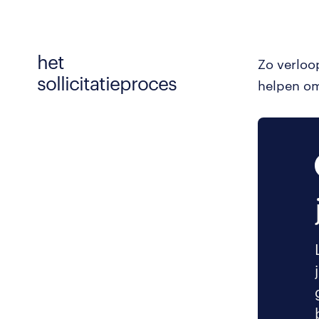
het
Zo verloo
sollicitatieproces
helpen om