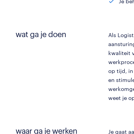
Je beh
wat ga je doen
Als Logis
aansturin
kwaliteit
werkproce
op tijd, i
en stimul
werkomgev
weet je op
waar ga je werken
Je gaat a