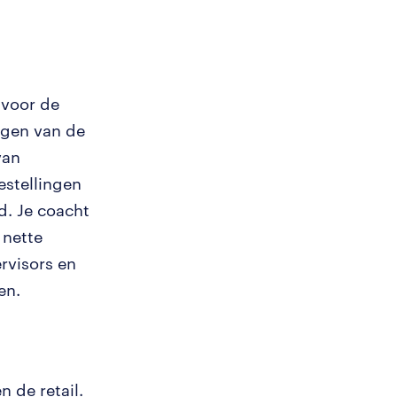
 voor de
rgen van de
van
estellingen
d. Je coacht
 nette
rvisors en
en.
 de retail.