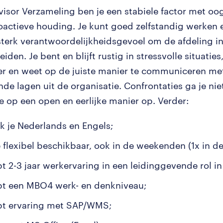
visor Verzameling ben je een stabiele factor met oog
oactieve houding. Je kunt goed zelfstandig werken 
sterk verantwoordelijkheidsgevoel om de afdeling i
eiden. Je bent en blijft rustig in stressvolle situaties
r en weet op de juiste manier te communiceren me
nde lagen uit de organisatie. Confrontaties ga je nie
je op een open en eerlijke manier op. Verder:
k je Nederlands en Engels;
e flexibel beschikbaar, ook in de weekenden (1x in d
t 2-3 jaar werkervaring in een leidinggevende rol in 
bt een MBO4 werk- en denkniveau;
bt ervaring met SAP/WMS;