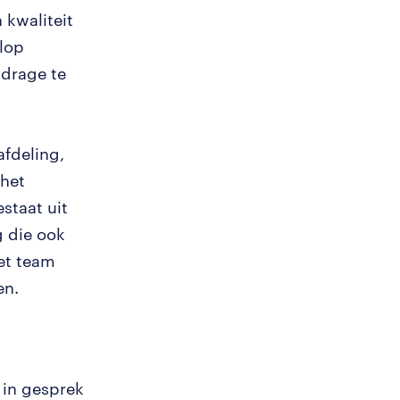
 kwaliteit
olop
jdrage te
afdeling,
 het
staat uit
g die ook
het team
en.
g in gesprek