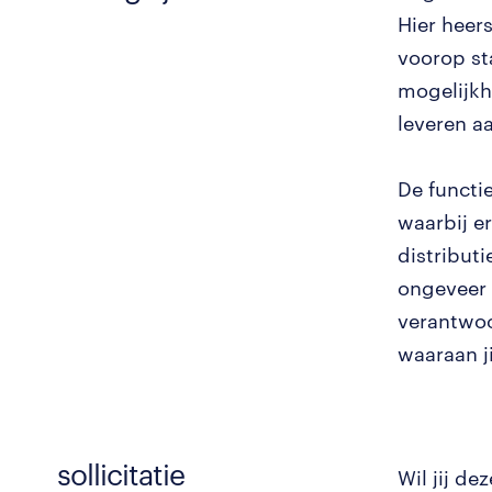
Hier heer
voorop st
mogelijkh
leveren a
De functi
waarbij e
distribut
ongeveer 
verantwoo
waaraan j
sollicitatie
Wil jij de