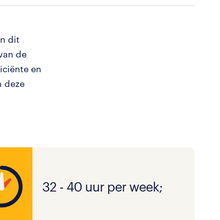
n dit
 van de
iciënte en
m deze
32 - 40 uur per week;