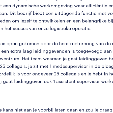
st een dynamische werkomgeving waar efficiëntie en
aan. Dit bedrijf biedt een uitdagende functie met v
eden om jezelf te ontwikkelen en een belangrijke bi
an het succes van onze logistieke operatie.
e is open gekomen door de herstructurering van de 
r een extra laag leidinggevenden is toegevoegd aan
ieventrum. Het team waaraan je gaat leidinggeven be
25 collega's, je zit met 1 medesupervisor in de ploe
rdelijk is voor ongeveer 25 collega's en je hebt in 
ij gaat leidinggeven ook 1 assistent supervisor werk
ze kans niet aan je voorbij laten gaan en zou je graa