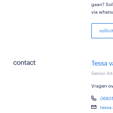
gaan? Soll
via whats
sollic
contact
Tessa v
Senior In
Vragen ove
0683
tessa