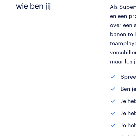
wie ben jij
Als Super
en een pr
over een 
banen te l
teamplaye
verschille
maar los 
Spree
Ben j
Je heb
Je he
Je he