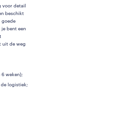
 voor detail
en beschikt
n goede
, je bent een
t
t uit de weg
e 6 weken);
de logistiek;