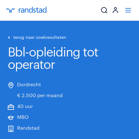
ik zoek een baa
terug naar zoekresultaten
Bbl-opleiding tot
werkgevers
operator
mijn carrière
over randstad
Dordrecht
€ 2.500 per maand
40 uur
MBO
Randstad