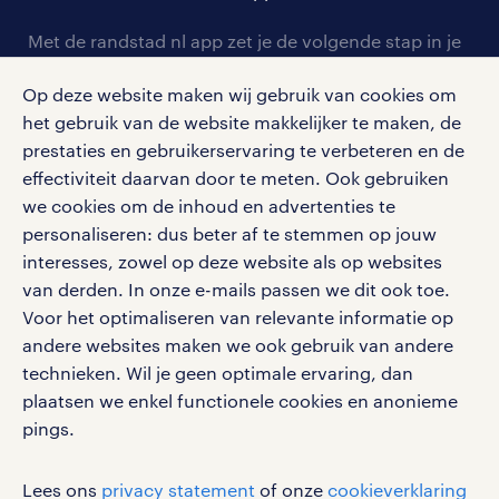
contact voor werkgevers
arbeidsvoorwaarden
personeel gezocht
Met de randstad nl app zet je de volgende stap in je
onze vestigingen
blogs en artikelen
carrière. Bekijk je rooster of salaris, zoek vacatures
aanmelden nieuwsbrief
Op deze website maken wij gebruik van cookies om
en ontvang berichten van je intercedent.
pers
salarischecker
het gebruik van de website makkelijker te maken, de
Eenvoudig, snel en overal.
klachten en misstanden
prestaties en gebruikerservaring te verbeteren en de
bruto-netto calculator
apple app store
effectiviteit daarvan door te meten. Ook gebruiken
google play store
we cookies om de inhoud en advertenties te
personaliseren: dus beter af te stemmen op jouw
interesses, zowel op deze website als op websites
van derden. In onze e-mails passen we dit ook toe.
Voor het optimaliseren van relevante informatie op
social media
andere websites maken we ook gebruik van andere
Volg ons voor de leukste content omtrent
technieken. Wil je geen optimale ervaring, dan
vacatures, solliciteren en inspiratie.
plaatsen we enkel functionele cookies en anonieme
pings.
Lees ons
privacy statement
of onze
cookieverklaring