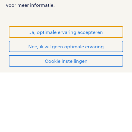
werken bij randstad
voor meer informatie.
gebruikersvoorwaarden
privacystatement
cookies
Ja, optimale ervaring accepteren
disclaimer
Nee, ik wil geen optimale ervaring
sitemap
solliciteren
Cookie instellingen
RANDSTAD, HUMAN FORWARD en SHAPING THE
WORLD OF WORK zijn geregistreerde
mijn randstad
handelsmerken van Randstad N.V.
© Randstad 2026