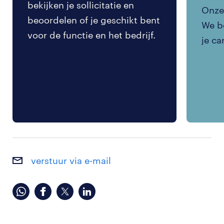
bekijken je sollicitatie en
Onze 
beoordelen of je geschikt bent
We be
voor de functie en het bedrijf.
je ca
verstuur via e-mail