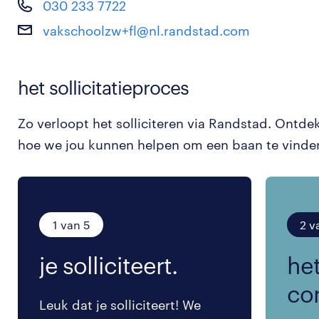
030 233 7722
vakschoolzw+fl@nl.randstad.com
het sollicitatieproces
Zo verloopt het solliciteren via Randstad. Ontde
hoe we jou kunnen helpen om een baan te vinde
1 van 5
2 v
je solliciteert.
het
co
Leuk dat je solliciteert! We