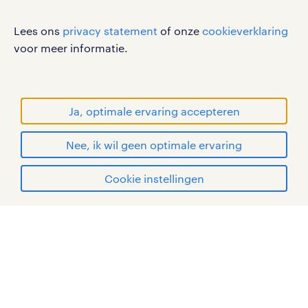
werken bij randstad
Lees ons
privacy statement
of onze
cookieverklaring
gebruikersvoorwaarden
voor meer informatie.
privacystatement
cookies
disclaimer
Ja, optimale ervaring accepteren
sitemap
Nee, ik wil geen optimale ervaring
RANDSTAD, HUMAN FORWARD en SHAPING THE
WORLD OF WORK zijn geregistreerde
solliciteren
Cookie instellingen
handelsmerken van Randstad N.V.
mijn randstad
© Randstad 2026