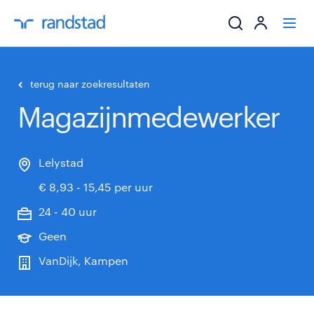
ik zoek een baa
terug naar zoekresultaten
Magazijnmedewerker
werkgevers
mijn carrière
Lelystad
€ 8,93 - 15,45 per uur
over randstad
24 - 40 uur
Geen
VanDijk, Kampen