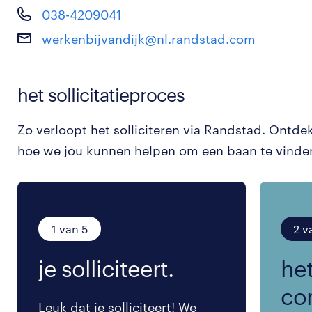
038-4209041
werkenbijvandijk@nl.randstad.com
het sollicitatieproces
Zo verloopt het solliciteren via Randstad. Ontde
hoe we jou kunnen helpen om een baan te vinde
1 van 5
2 v
je solliciteert.
het
co
Leuk dat je solliciteert! We