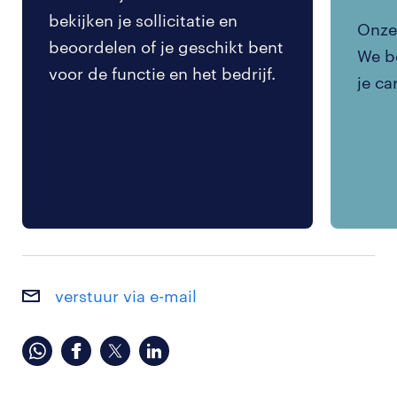
bekijken je sollicitatie en
Onze 
beoordelen of je geschikt bent
We be
voor de functie en het bedrijf.
je ca
verstuur via e-mail