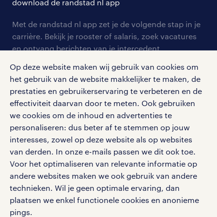
download de randstad nl app
tarieven
contact voor werkgevers
arbeidsvoorwaarden
personeel gezocht
Met de randstad nl app zet je de volgende stap in je
onze vestigingen
blogs en artikelen
carrière. Bekijk je rooster of salaris, zoek vacatures
aanmelden nieuwsbrief
en ontvang berichten van je intercedent.
pers
salarischecker
Eenvoudig, snel en overal.
Op deze website maken wij gebruik van cookies om
klachten en misstanden
bruto-netto calculator
apple app store
het gebruik van de website makkelijker te maken, de
prestaties en gebruikerservaring te verbeteren en de
google play store
effectiviteit daarvan door te meten. Ook gebruiken
we cookies om de inhoud en advertenties te
personaliseren: dus beter af te stemmen op jouw
interesses, zowel op deze website als op websites
social media
van derden. In onze e-mails passen we dit ook toe.
Voor het optimaliseren van relevante informatie op
Volg ons voor de leukste content omtrent
andere websites maken we ook gebruik van andere
vacatures, solliciteren en inspiratie.
technieken. Wil je geen optimale ervaring, dan
plaatsen we enkel functionele cookies en anonieme
pings.