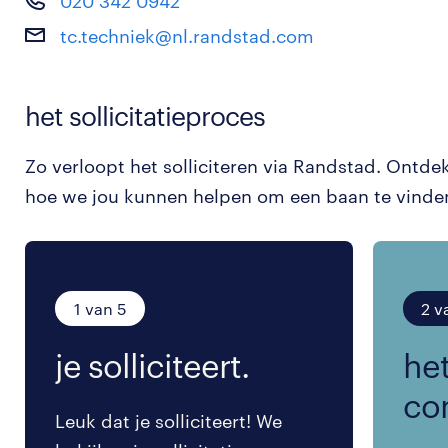
020 342 0942
tc.techniek@nl.randstad.com
het sollicitatieproces
Zo verloopt het solliciteren via Randstad. Ontde
hoe we jou kunnen helpen om een baan te vinde
1 van 5
2 v
je solliciteert.
het
co
Leuk dat je solliciteert! We