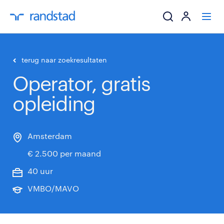
ik zoek een baa
terug naar zoekresultaten
Operator, gratis
werkgevers
opleiding
mijn carrière
over randstad
Amsterdam
€ 2.500 per maand
40 uur
VMBO/MAVO