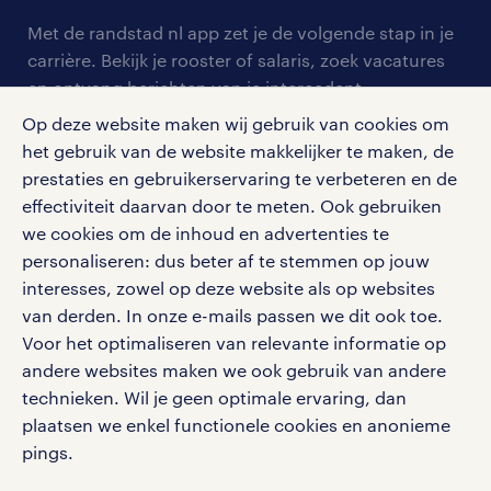
contact voor werkgevers
arbeidsvoorwaarden
personeel gezocht
Met de randstad nl app zet je de volgende stap in je
onze vestigingen
blogs en artikelen
carrière. Bekijk je rooster of salaris, zoek vacatures
aanmelden nieuwsbrief
en ontvang berichten van je intercedent.
pers
salarischecker
Eenvoudig, snel en overal.
Op deze website maken wij gebruik van cookies om
klachten en misstanden
bruto-netto calculator
het gebruik van de website makkelijker te maken, de
apple app store
prestaties en gebruikerservaring te verbeteren en de
google play store
effectiviteit daarvan door te meten. Ook gebruiken
we cookies om de inhoud en advertenties te
personaliseren: dus beter af te stemmen op jouw
interesses, zowel op deze website als op websites
social media
van derden. In onze e-mails passen we dit ook toe.
Voor het optimaliseren van relevante informatie op
Volg ons voor de leukste content omtrent
andere websites maken we ook gebruik van andere
vacatures, solliciteren en inspiratie.
technieken. Wil je geen optimale ervaring, dan
plaatsen we enkel functionele cookies en anonieme
pings.