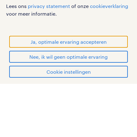
werken bij randstad
Lees ons
privacy statement
of onze
cookieverklaring
gebruikersvoorwaarden
voor meer informatie.
privacystatement
cookies
disclaimer
Ja, optimale ervaring accepteren
sitemap
Nee, ik wil geen optimale ervaring
RANDSTAD, HUMAN FORWARD en SHAPING THE
solliciteren
WORLD OF WORK zijn geregistreerde
Cookie instellingen
handelsmerken van Randstad N.V.
mijn randstad
© Randstad 2026