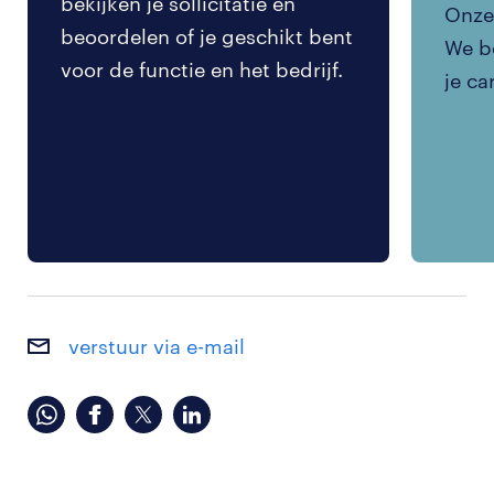
bekijken je sollicitatie en
Onze 
beoordelen of je geschikt bent
We be
voor de functie en het bedrijf.
je ca
verstuur via e-mail