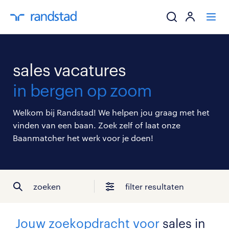
ik zoek een baa
sales vacatures
werkgevers
in bergen op zoom
mijn carrière
Welkom bij Randstad! We helpen jou graag met het
vinden van een baan. Zoek zelf of laat onze
over randstad
Baanmatcher het werk voor je doen!
zoeken
filter resultaten
Jouw zoekopdracht voor
sales in