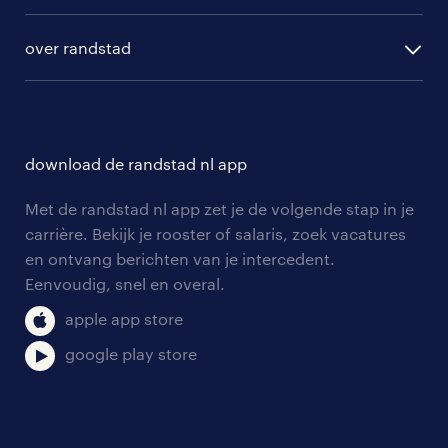
algemene voorwaarden
randstad digital
ontwikkeling
hr-diensten
over randstad
populaire bedrijven
communities
branches
over randstad
careers for expats
opleidingen en trainingen
hr-kenniscentrum
contact voor talent
solliciteren
download de randstad nl app
tarieven
contact voor werkgevers
arbeidsvoorwaarden
personeel gezocht
Met de randstad nl app zet je de volgende stap in je
onze vestigingen
blogs en artikelen
carrière. Bekijk je rooster of salaris, zoek vacatures
aanmelden nieuwsbrief
en ontvang berichten van je intercedent.
pers
salarischecker
Eenvoudig, snel en overal.
klachten en misstanden
bruto-netto calculator
apple app store
google play store