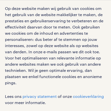
social media
Op deze website maken wij gebruik van cookies om
Volg ons voor de leukste content omtrent
het gebruik van de website makkelijker te maken, de
vacatures, solliciteren en inspiratie.
prestaties en gebruikerservaring te verbeteren en de
effectiviteit daarvan door te meten. Ook gebruiken
we cookies om de inhoud en advertenties te
personaliseren: dus beter af te stemmen op jouw
interesses, zowel op deze website als op websites
werken bij randstad
van derden. In onze e-mails passen we dit ook toe.
gebruikersvoorwaarden
Voor het optimaliseren van relevante informatie op
privacystatement
andere websites maken we ook gebruik van andere
cookies
technieken. Wil je geen optimale ervaring, dan
disclaimer
plaatsen we enkel functionele cookies en anonieme
pings.
sitemap
RANDSTAD, HUMAN FORWARD en SHAPING THE
Lees ons
privacy statement
of onze
cookieverklaring
WORLD OF WORK zijn geregistreerde
voor meer informatie.
handelsmerken van Randstad N.V.